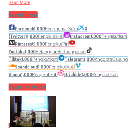
Read More
Social Icons
Facebook
1,000
Penggemar
Suka
X
(Twitter)
1,000
Pengikut
Ikuti
Instagram
1,000
Pengikut
Ikuti
Pinterest
1,000
Pengikut
Pin
Youtube
1,000
Pelanggan
Berlangganan
Tiktok
1,000
Pengikut
Ikuti
Telegram
1,000
Anggota
Gabung
Soundcloud
1,000
Pengikut
Ikuti
Vimeo
1,000
Pengikut
Ikuti
Dribbble
1,000
Pengikut
Ikuti
Featured Posts
1