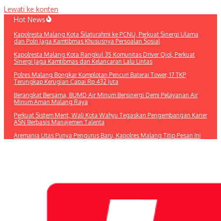
Lewati ke konten
Hot News
Kapolresta Malang Kota Silaturahmi ke PCNU, Perkuat Sinergi Ulama
dan Polri Jaga Kamtibmas Khususnya Persoalan Sosial
Kapolresta Malang Kota Rangkul 35 Komunitas Driver Ojol, Perkuat
Sinergi Jaga Kamtibmas dan Kelancaran Lalu Lintas
Polres Malang Bongkar Komplotan Pencuri Baterai Tower, 17 TKP
Terungkap Kerugian Capai Rp 432 Juta
Berangkat Bersama, BUMD Air Minum Bersinergi Demi Pelayanan Air
Minum Aman Malang Raya
Perkuat Sistem Merit, Wali Kota Wahyu Tegaskan Pengembangan Karier
ASN Berbasis Manajemen Talenta
Aremania Utas Punya Pengurus Baru, Kapolres Malang Titip Pesan Ini