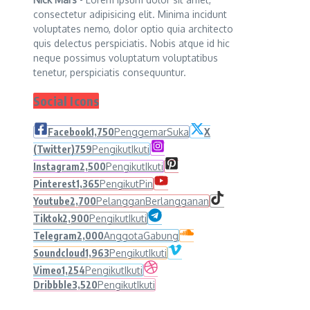
consectetur adipisicing elit. Minima incidunt
voluptates nemo, dolor optio quia architecto
quis delectus perspiciatis. Nobis atque id hic
neque possimus voluptatum voluptatibus
tenetur, perspiciatis consequuntur.
Social Icons
Facebook
1,750
Penggemar
Suka
X
(Twitter)
759
Pengikut
Ikuti
Instagram
2,500
Pengikut
Ikuti
Pinterest
1,365
Pengikut
Pin
Youtube
2,700
Pelanggan
Berlangganan
Tiktok
2,900
Pengikut
Ikuti
Telegram
2,000
Anggota
Gabung
Soundcloud
1,963
Pengikut
Ikuti
Vimeo
1,254
Pengikut
Ikuti
Dribbble
3,520
Pengikut
Ikuti