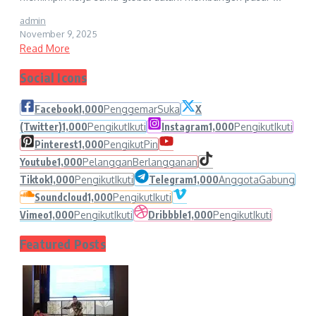
admin
November 9, 2025
Read More
Social Icons
Facebook
1,000
Penggemar
Suka
X
(Twitter)
1,000
Pengikut
Ikuti
Instagram
1,000
Pengikut
Ikuti
Pinterest
1,000
Pengikut
Pin
Youtube
1,000
Pelanggan
Berlangganan
Tiktok
1,000
Pengikut
Ikuti
Telegram
1,000
Anggota
Gabung
Soundcloud
1,000
Pengikut
Ikuti
Vimeo
1,000
Pengikut
Ikuti
Dribbble
1,000
Pengikut
Ikuti
Featured Posts