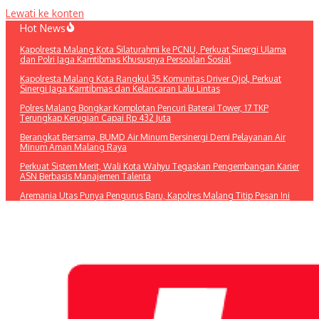
Lewati ke konten
Hot News
Kapolresta Malang Kota Silaturahmi ke PCNU, Perkuat Sinergi Ulama
dan Polri Jaga Kamtibmas Khususnya Persoalan Sosial
Kapolresta Malang Kota Rangkul 35 Komunitas Driver Ojol, Perkuat
Sinergi Jaga Kamtibmas dan Kelancaran Lalu Lintas
Polres Malang Bongkar Komplotan Pencuri Baterai Tower, 17 TKP
Terungkap Kerugian Capai Rp 432 Juta
Berangkat Bersama, BUMD Air Minum Bersinergi Demi Pelayanan Air
Minum Aman Malang Raya
Perkuat Sistem Merit, Wali Kota Wahyu Tegaskan Pengembangan Karier
ASN Berbasis Manajemen Talenta
Aremania Utas Punya Pengurus Baru, Kapolres Malang Titip Pesan Ini