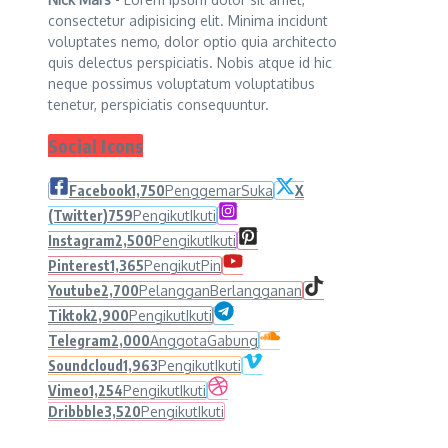
consectetur adipisicing elit. Minima incidunt
voluptates nemo, dolor optio quia architecto
quis delectus perspiciatis. Nobis atque id hic
neque possimus voluptatum voluptatibus
tenetur, perspiciatis consequuntur.
Social Icons
Facebook
1,750
Penggemar
Suka
X
(Twitter)
759
Pengikut
Ikuti
Instagram
2,500
Pengikut
Ikuti
Pinterest
1,365
Pengikut
Pin
Youtube
2,700
Pelanggan
Berlangganan
Tiktok
2,900
Pengikut
Ikuti
Telegram
2,000
Anggota
Gabung
Soundcloud
1,963
Pengikut
Ikuti
Vimeo
1,254
Pengikut
Ikuti
Dribbble
3,520
Pengikut
Ikuti