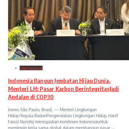
Internasional
Indonesia Bangun Jembatan Hijau Dunia,
Menteri LH: Pasar Karbon BerintegritasJadi
Andalan di COP30
Jnews.São Paulo, Brasil, — Menteri Lingkungan
Hidup/Kepala BadanPengendalian Lingkungan Hidup, Hanif
Faisol Nurofiq menegaskan komitmen Indonesiauntuk
memimpin kerja sama global dalam membangun pasar ...