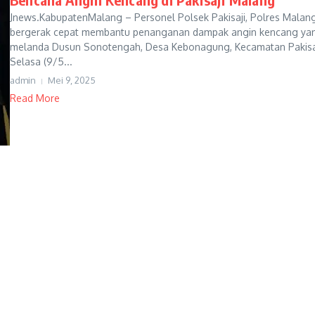
Jnews.KabupatenMalang – Personel Polsek Pakisaji, Polres Malang
bergerak cepat membantu penanganan dampak angin kencang ya
melanda Dusun Sonotengah, Desa Kebonagung, Kecamatan Pakisaj
Selasa (9/5...
admin
Mei 9, 2025
Read More