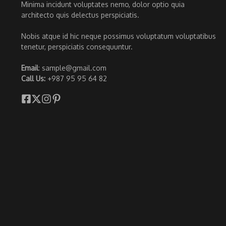
Minima incidunt voluptates nemo, dolor optio quia
architecto quis delectus perspiciatis.
Nobis atque id hic neque possimus voluptatum voluptatibus
tenetur, perspiciatis consequuntur.
Email
: sample@gmail.com
Call Us:
+987 95 95 64 82