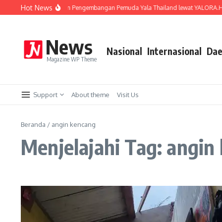
Lewati ke konten
Hot News
ernasional UMM Bikin Pengembangan Pemuda Yala Thailand lewat YALORA.HUB
News
Nasional
Internasional
Dae
Magazine WP Theme
Support
About theme
Visit Us
Beranda
/
angin kencang
Menjelajahi Tag: angin