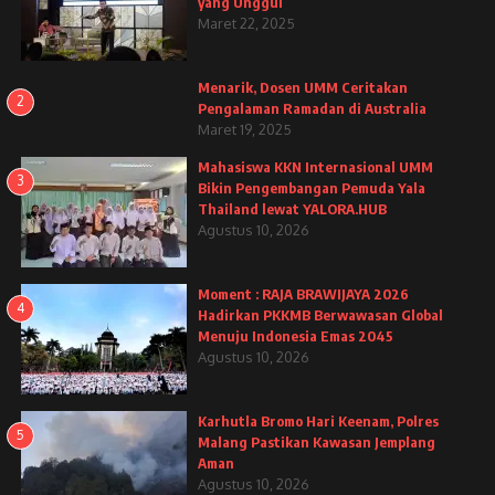
yang Unggul
Maret 22, 2025
Menarik, Dosen UMM Ceritakan
2
Pengalaman Ramadan di Australia
Maret 19, 2025
Mahasiswa KKN Internasional UMM
3
Bikin Pengembangan Pemuda Yala
Thailand lewat YALORA.HUB
Agustus 10, 2026
Moment : RAJA BRAWIJAYA 2026
4
Hadirkan PKKMB Berwawasan Global
Menuju Indonesia Emas 2045
Agustus 10, 2026
Karhutla Bromo Hari Keenam, Polres
5
Malang Pastikan Kawasan Jemplang
Aman
Agustus 10, 2026