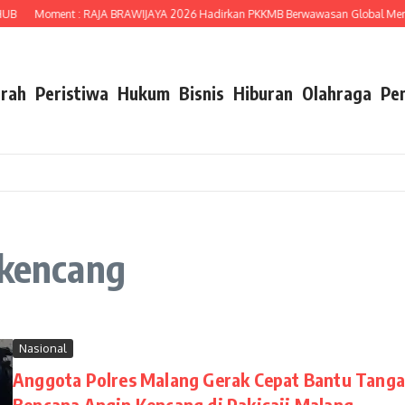
Moment : RAJA BRAWIJAYA 2026 Hadirkan PKKMB Berwawasan Global Menuju 
rah
Peristiwa
Hukum
Bisnis
Hiburan
Olahraga
Pe
 kencang
Nasional
Anggota Polres Malang Gerak Cepat Bantu Tanga
Bencana Angin Kencang di Pakisaji Malang