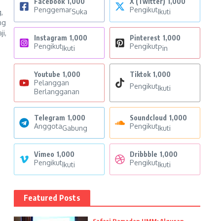
Facebook
1,000
X (Twitter)
1,000
Penggemar
Pengikut
Suka
Ikuti
,
ng
i,
Instagram
1,000
Pinterest
1,000
Pengikut
Pengikut
Ikuti
Pin
Youtube
1,000
Tiktok
1,000
Pelanggan
Pengikut
Ikuti
Berlangganan
Telegram
1,000
Soundcloud
1,000
Anggota
Pengikut
Gabung
Ikuti
Vimeo
1,000
Dribbble
1,000
Pengikut
Pengikut
Ikuti
Ikuti
Featured Posts