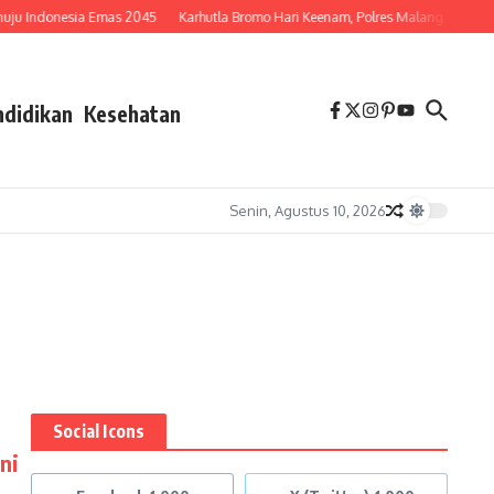
Indonesia Emas 2045
Karhutla Bromo Hari Keenam, Polres Malang Pastikan 
ndidikan
Kesehatan
Senin, Agustus 10, 2026
Social Icons
ni