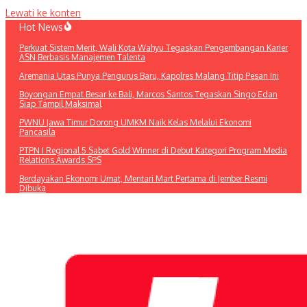
Lewati ke konten
Hot News
Perkuat Sistem Merit, Wali Kota Wahyu Tegaskan Pengembangan Karier
ASN Berbasis Manajemen Talenta
Aremania Utas Punya Pengurus Baru, Kapolres Malang Titip Pesan Ini
Boyongan Empat Besar ke Bali, Marcos Santos Tegaskan Singo Edan
Siap Tampil Maksimal
PWNU Jawa Timur Dorong UMKM Naik Kelas Melalui Ekonomi
Pancasila
PTPN I Regional 5 Sabet Gold Winner di Debut Kategori Program Media
Relations Awards SPS
Berdayakan Ekonomi Umat, Mentari Mart Pertama di Jember Resmi
Dibuka