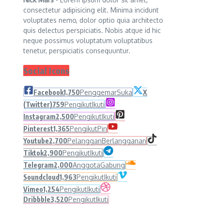
consectetur adipisicing elit. Minima incidunt
voluptates nemo, dolor optio quia architecto
quis delectus perspiciatis. Nobis atque id hic
neque possimus voluptatum voluptatibus
tenetur, perspiciatis consequuntur.
Social Icons
Facebook
1,750
Penggemar
Suka
X
(Twitter)
759
Pengikut
Ikuti
Instagram
2,500
Pengikut
Ikuti
Pinterest
1,365
Pengikut
Pin
Youtube
2,700
Pelanggan
Berlangganan
Tiktok
2,900
Pengikut
Ikuti
Telegram
2,000
Anggota
Gabung
Soundcloud
1,963
Pengikut
Ikuti
Vimeo
1,254
Pengikut
Ikuti
Dribbble
3,520
Pengikut
Ikuti