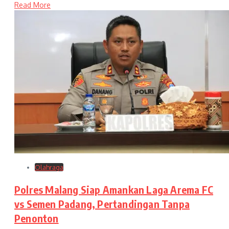
Read More
Olahraga
Polres Malang Siap Amankan Laga Arema FC
vs Semen Padang, Pertandingan Tanpa
Penonton