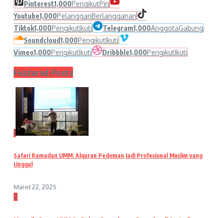
Pinterest
1,000
Pengikut
Pin
Youtube
1,000
Pelanggan
Berlangganan
Tiktok
1,000
Pengikut
Ikuti
Telegram
1,000
Anggota
Gabung
Soundcloud
1,000
Pengikut
Ikuti
Vimeo
1,000
Pengikut
Ikuti
Dribbble
1,000
Pengikut
Ikuti
Featured Posts
1
Safari Ramadan UMM: Alquran Pedoman Jadi Profesional Muslim yang
Unggul
Maret 22, 2025
2