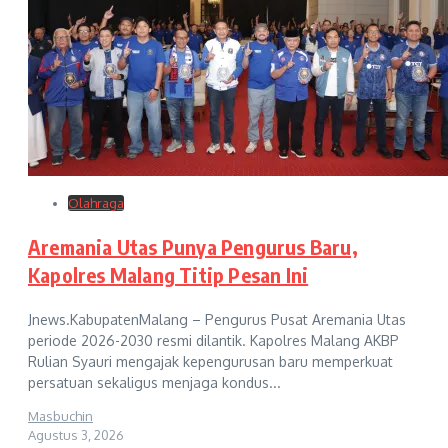
Olahraga
Aremania Utas Punya Pengurus Baru,
Kapolres Malang Titip Pesan Ini
Jnews.KabupatenMalang – Pengurus Pusat Aremania Utas
periode 2026-2030 resmi dilantik. Kapolres Malang AKBP
Rulian Syauri mengajak kepengurusan baru memperkuat
persatuan sekaligus menjaga kondus...
Masbuchin
Agustus 3, 2026