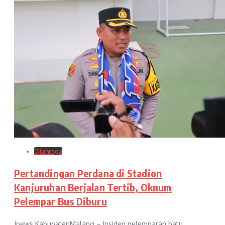
Olahraga
Pertandingan Perdana di Stadion
Kanjuruhan Berjalan Tertib, Oknum
Pelempar Bus Diburu
Jnews.KabupatenMalang – Insiden pelemparan batu