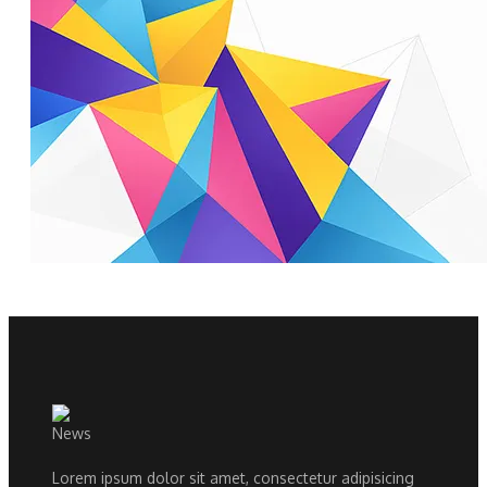
Lorem ipsum dolor sit amet, consectetur adipisicing