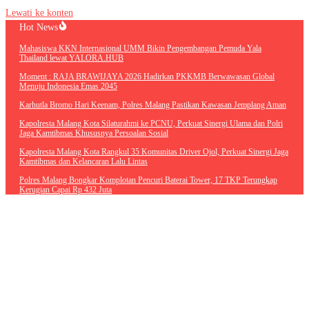
Lewati ke konten
Hot News
Mahasiswa KKN Internasional UMM Bikin Pengembangan Pemuda Yala
Thailand lewat YALORA.HUB
Moment : RAJA BRAWIJAYA 2026 Hadirkan PKKMB Berwawasan Global
Menuju Indonesia Emas 2045
Karhutla Bromo Hari Keenam, Polres Malang Pastikan Kawasan
Jemplang Aman
Kapolresta Malang Kota Silaturahmi ke PCNU, Perkuat Sinergi Ulama
dan Polri Jaga Kamtibmas Khususnya Persoalan Sosial
Kapolresta Malang Kota Rangkul 35 Komunitas Driver Ojol, Perkuat
Sinergi Jaga Kamtibmas dan Kelancaran Lalu Lintas
Polres Malang Bongkar Komplotan Pencuri Baterai Tower, 17 TKP
Terungkap Kerugian Capai Rp 432 Juta