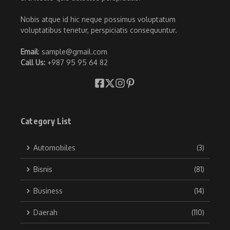
Nobis atque id hic neque possimus voluptatum
voluptatibus tenetur, perspiciatis consequuntur.
Email
: sample@gmail.com
Call Us:
+987 95 95 64 82
Category List
Automobiles
(3)
Bisnis
(81)
Business
(14)
Daerah
(110)