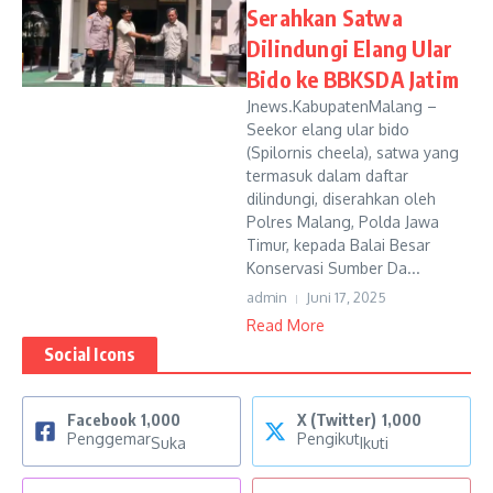
Serahkan Satwa
Dilindungi Elang Ular
Bido ke BBKSDA Jatim
Jnews.KabupatenMalang –
Seekor elang ular bido
(Spilornis cheela), satwa yang
termasuk dalam daftar
dilindungi, diserahkan oleh
Polres Malang, Polda Jawa
Timur, kepada Balai Besar
Konservasi Sumber Da...
admin
Juni 17, 2025
Read More
Social Icons
Facebook
1,000
X (Twitter)
1,000
Penggemar
Pengikut
Suka
Ikuti