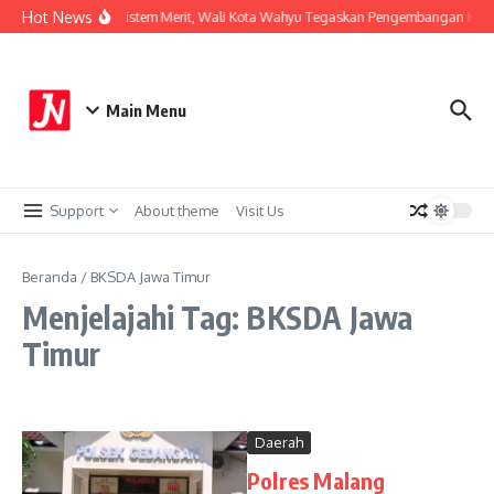
Lewati ke konten
Hot News
Perkuat Sistem Merit, Wali Kota Wahyu Tegaskan Pengembangan Karie
Main Menu
Support
About theme
Visit Us
Beranda
/
BKSDA Jawa Timur
Menjelajahi Tag: BKSDA Jawa
Timur
Daerah
Polres Malang