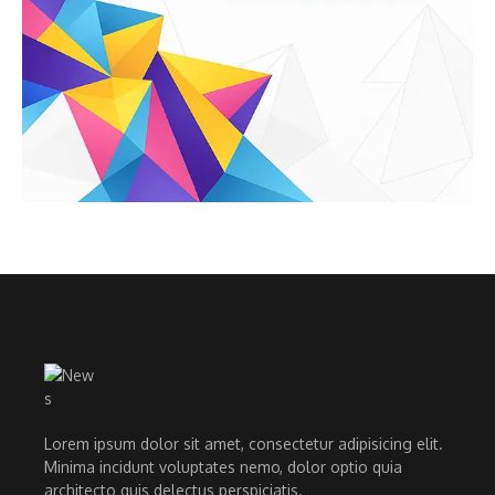
Lorem ipsum dolor sit amet, consectetur adipisicing elit.
Minima incidunt voluptates nemo, dolor optio quia
architecto quis delectus perspiciatis.