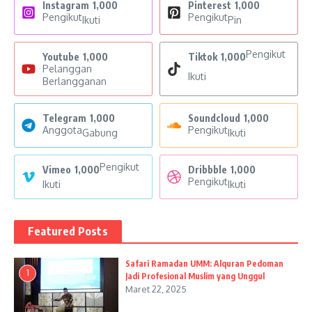
Instagram
1,000
Pinterest
1,000
Pengikut
Pengikut
Ikuti
Pin
Pengikut
Youtube
1,000
Tiktok
1,000
Pelanggan
Ikuti
Berlangganan
Telegram
1,000
Soundcloud
1,000
Anggota
Pengikut
Gabung
Ikuti
Pengikut
Vimeo
1,000
Dribbble
1,000
Pengikut
Ikuti
Ikuti
Featured Posts
Safari Ramadan UMM: Alquran Pedoman
1
Jadi Profesional Muslim yang Unggul
Maret 22, 2025