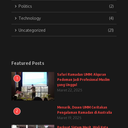
Politics
(2)
Technology
(4)
Uncategorized
(21)
Featured Posts
Safari Ramadan UMM: Alquran
1
Pedoman Jadi Profesional Muslim
yang Unggul
Maret 22, 2025
Menarik, Dosen UMM Ceritakan
2
Pengalaman Ramadan di Australia
Maret 19, 2025
Perkuat Sistem Merit, Wali Kota