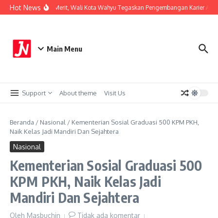
Lewati ke konten
Hot News
Perkuat Sistem Merit, Wali Kota Wahyu Tegaskan Pengembangan Karier ASN B
Main Menu
Support
About theme
Visit Us
Beranda
/
Nasional
/
Kementerian Sosial Graduasi 500 KPM PKH,
Naik Kelas Jadi Mandiri Dan Sejahtera
Nasional
Kementerian Sosial Graduasi 500
KPM PKH, Naik Kelas Jadi
Mandiri Dan Sejahtera
Oleh
Masbuchin
Tidak ada komentar