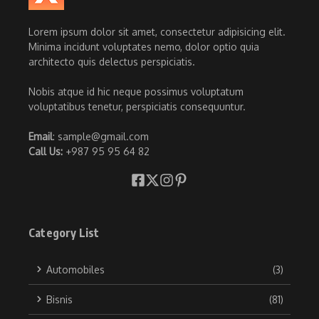
Lorem ipsum dolor sit amet, consectetur adipisicing elit.
Minima incidunt voluptates nemo, dolor optio quia
architecto quis delectus perspiciatis.
Nobis atque id hic neque possimus voluptatum
voluptatibus tenetur, perspiciatis consequuntur.
Email
: sample@gmail.com
Call Us:
+987 95 95 64 82
Category List
Automobiles
(3)
Bisnis
(81)