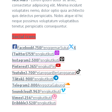
consectetur adipisicing elit. Minima incidunt
voluptates nemo, dolor optio quia architecto
quis delectus perspiciatis. Nobis atque id hic
neque possimus voluptatum voluptatibus
tenetur, perspiciatis consequuntur.
Social Icons
Facebook
1,750
Penggemar
Suka
X
(Twitter)
759
Pengikut
Ikuti
Instagram
2,500
Pengikut
Ikuti
Pinterest
1,365
Pengikut
Pin
Youtube
2,700
Pelanggan
Berlangganan
Tiktok
2,900
Pengikut
Ikuti
Telegram
2,000
Anggota
Gabung
Soundcloud
1,963
Pengikut
Ikuti
Vimeo
1,254
Pengikut
Ikuti
Dribbble
3,520
Pengikut
Ikuti