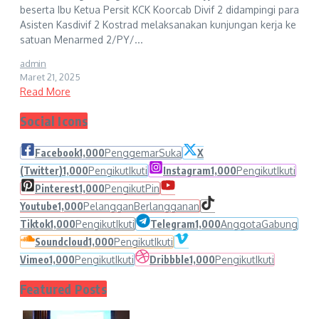
beserta Ibu Ketua Persit KCK Koorcab Divif 2 didampingi para
Asisten Kasdivif 2 Kostrad melaksanakan kunjungan kerja ke
satuan Menarmed 2/PY/...
admin
Maret 21, 2025
Read More
Social Icons
Facebook
1,000
Penggemar
Suka
X
(Twitter)
1,000
Pengikut
Ikuti
Instagram
1,000
Pengikut
Ikuti
Pinterest
1,000
Pengikut
Pin
Youtube
1,000
Pelanggan
Berlangganan
Tiktok
1,000
Pengikut
Ikuti
Telegram
1,000
Anggota
Gabung
Soundcloud
1,000
Pengikut
Ikuti
Vimeo
1,000
Pengikut
Ikuti
Dribbble
1,000
Pengikut
Ikuti
Featured Posts