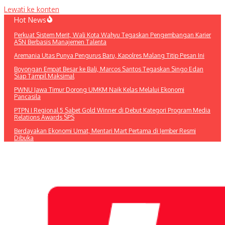
Lewati ke konten
Hot News
Perkuat Sistem Merit, Wali Kota Wahyu Tegaskan Pengembangan Karier
ASN Berbasis Manajemen Talenta
Aremania Utas Punya Pengurus Baru, Kapolres Malang Titip Pesan Ini
Boyongan Empat Besar ke Bali, Marcos Santos Tegaskan Singo Edan
Siap Tampil Maksimal
PWNU Jawa Timur Dorong UMKM Naik Kelas Melalui Ekonomi
Pancasila
PTPN I Regional 5 Sabet Gold Winner di Debut Kategori Program Media
Relations Awards SPS
Berdayakan Ekonomi Umat, Mentari Mart Pertama di Jember Resmi
Dibuka