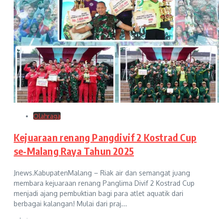
Olahraga
Kejuaraan renang Pangdivif 2 Kostrad Cup
se-Malang Raya Tahun 2025
Jnews.KabupatenMalang – Riak air dan semangat juang
membara kejuaraan renang Panglima Divif 2 Kostrad Cup
menjadi ajang pembuktian bagi para atlet aquatik dari
berbagai kalangan! Mulai dari praj...