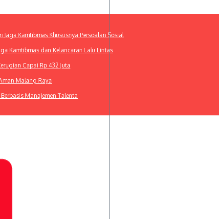
ri Jaga Kamtibmas Khususnya Persoalan Sosial
Jaga Kamtibmas dan Kelancaran Lalu Lintas
Kerugian Capai Rp 432 Juta
m Aman Malang Raya
 Berbasis Manajemen Talenta