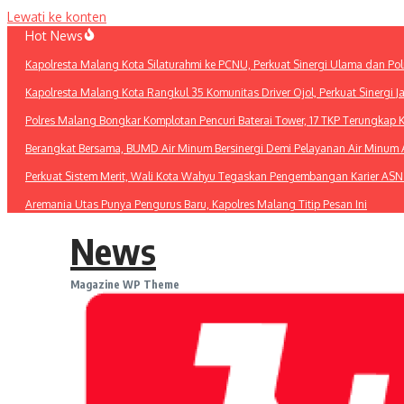
Lewati ke konten
Hot News
Kapolresta Malang Kota Silaturahmi ke PCNU, Perkuat Sinergi Ulama dan Pol
Kapolresta Malang Kota Rangkul 35 Komunitas Driver Ojol, Perkuat Sinergi 
Polres Malang Bongkar Komplotan Pencuri Baterai Tower, 17 TKP Terungkap 
Berangkat Bersama, BUMD Air Minum Bersinergi Demi Pelayanan Air Minu
Perkuat Sistem Merit, Wali Kota Wahyu Tegaskan Pengembangan Karier ASN
Aremania Utas Punya Pengurus Baru, Kapolres Malang Titip Pesan Ini
News
Magazine WP Theme