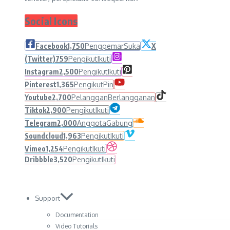
Social Icons
Facebook
1,750
Penggemar
Suka
X
(Twitter)
759
Pengikut
Ikuti
Instagram
2,500
Pengikut
Ikuti
Pinterest
1,365
Pengikut
Pin
Youtube
2,700
Pelanggan
Berlangganan
Tiktok
2,900
Pengikut
Ikuti
Telegram
2,000
Anggota
Gabung
Soundcloud
1,963
Pengikut
Ikuti
Vimeo
1,254
Pengikut
Ikuti
Dribbble
3,520
Pengikut
Ikuti
Support
Documentation
Video Tutorials