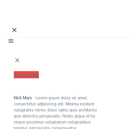
About Me
Nick Mars
- Lorem ipsum dolor sit amet,
consectetur adipisicing elit. Minima incidunt
voluptates nemo, dolor optio quia architecto
quis delectus perspiciatis. Nobis atque id hic
neque possimus voluptatum voluptatibus
tenetur, perspiciatis consequuntur.