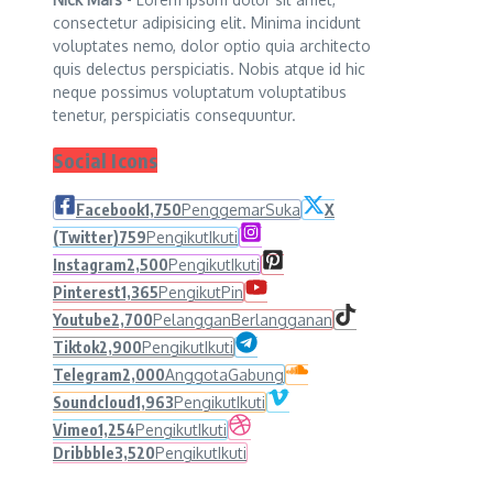
consectetur adipisicing elit. Minima incidunt
voluptates nemo, dolor optio quia architecto
quis delectus perspiciatis. Nobis atque id hic
neque possimus voluptatum voluptatibus
tenetur, perspiciatis consequuntur.
Social Icons
Facebook
1,750
Penggemar
Suka
X
(Twitter)
759
Pengikut
Ikuti
Instagram
2,500
Pengikut
Ikuti
Pinterest
1,365
Pengikut
Pin
Youtube
2,700
Pelanggan
Berlangganan
Tiktok
2,900
Pengikut
Ikuti
Telegram
2,000
Anggota
Gabung
Soundcloud
1,963
Pengikut
Ikuti
Vimeo
1,254
Pengikut
Ikuti
Dribbble
3,520
Pengikut
Ikuti