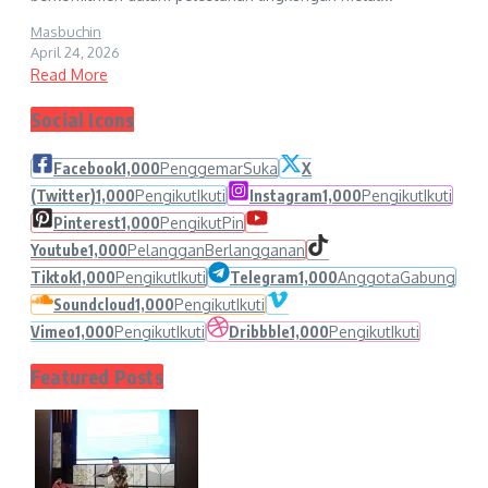
Masbuchin
April 24, 2026
Read More
Social Icons
Facebook
1,000
Penggemar
Suka
X
(Twitter)
1,000
Pengikut
Ikuti
Instagram
1,000
Pengikut
Ikuti
Pinterest
1,000
Pengikut
Pin
Youtube
1,000
Pelanggan
Berlangganan
Tiktok
1,000
Pengikut
Ikuti
Telegram
1,000
Anggota
Gabung
Soundcloud
1,000
Pengikut
Ikuti
Vimeo
1,000
Pengikut
Ikuti
Dribbble
1,000
Pengikut
Ikuti
Featured Posts