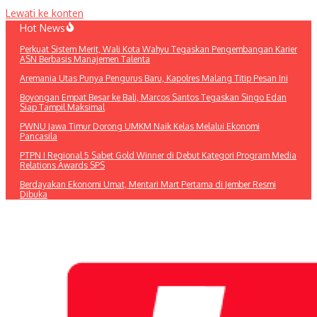
Lewati ke konten
Hot News
Perkuat Sistem Merit, Wali Kota Wahyu Tegaskan Pengembangan Karier
ASN Berbasis Manajemen Talenta
Aremania Utas Punya Pengurus Baru, Kapolres Malang Titip Pesan Ini
Boyongan Empat Besar ke Bali, Marcos Santos Tegaskan Singo Edan
Siap Tampil Maksimal
PWNU Jawa Timur Dorong UMKM Naik Kelas Melalui Ekonomi
Pancasila
PTPN I Regional 5 Sabet Gold Winner di Debut Kategori Program Media
Relations Awards SPS
Berdayakan Ekonomi Umat, Mentari Mart Pertama di Jember Resmi
Dibuka