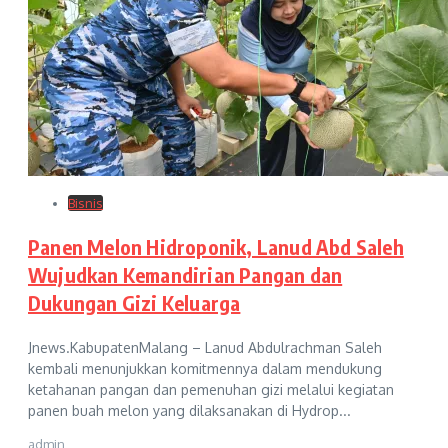
Bisnis
Panen Melon Hidroponik, Lanud Abd Saleh
Wujudkan Kemandirian Pangan dan
Dukungan Gizi Keluarga
Jnews.KabupatenMalang – Lanud Abdulrachman Saleh
kembali menunjukkan komitmennya dalam mendukung
ketahanan pangan dan pemenuhan gizi melalui kegiatan
panen buah melon yang dilaksanakan di Hydrop...
admin