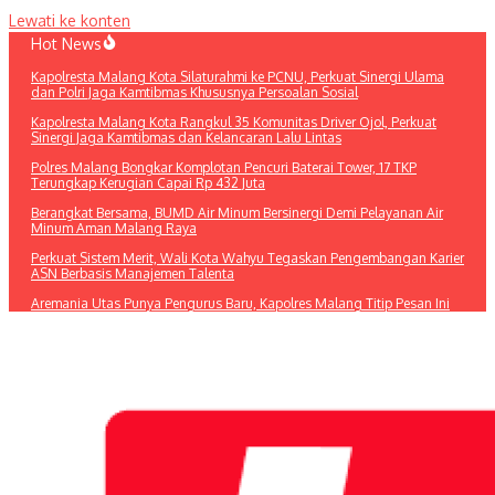
Lewati ke konten
Hot News
Kapolresta Malang Kota Silaturahmi ke PCNU, Perkuat Sinergi Ulama
dan Polri Jaga Kamtibmas Khususnya Persoalan Sosial
Kapolresta Malang Kota Rangkul 35 Komunitas Driver Ojol, Perkuat
Sinergi Jaga Kamtibmas dan Kelancaran Lalu Lintas
Polres Malang Bongkar Komplotan Pencuri Baterai Tower, 17 TKP
Terungkap Kerugian Capai Rp 432 Juta
Berangkat Bersama, BUMD Air Minum Bersinergi Demi Pelayanan Air
Minum Aman Malang Raya
Perkuat Sistem Merit, Wali Kota Wahyu Tegaskan Pengembangan Karier
ASN Berbasis Manajemen Talenta
Aremania Utas Punya Pengurus Baru, Kapolres Malang Titip Pesan Ini