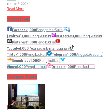
Januari 3, 2026
Read More
Social Icons
Facebook
1,000
Penggemar
Suka
X
(Twitter)
1,000
Pengikut
Ikuti
Instagram
1,000
Pengikut
Ikuti
Pinterest
1,000
Pengikut
Pin
Youtube
1,000
Pelanggan
Berlangganan
Tiktok
1,000
Pengikut
Ikuti
Telegram
1,000
Anggota
Gabung
Soundcloud
1,000
Pengikut
Ikuti
Vimeo
1,000
Pengikut
Ikuti
Dribbble
1,000
Pengikut
Ikuti
Featured Posts
1