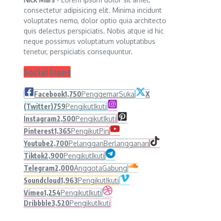
consectetur adipisicing elit. Minima incidunt
voluptates nemo, dolor optio quia architecto
quis delectus perspiciatis. Nobis atque id hic
neque possimus voluptatum voluptatibus
tenetur, perspiciatis consequuntur.
Social Icons
Facebook
1,750
Penggemar
Suka
X
(Twitter)
759
Pengikut
Ikuti
Instagram
2,500
Pengikut
Ikuti
Pinterest
1,365
Pengikut
Pin
Youtube
2,700
Pelanggan
Berlangganan
Tiktok
2,900
Pengikut
Ikuti
Telegram
2,000
Anggota
Gabung
Soundcloud
1,963
Pengikut
Ikuti
Vimeo
1,254
Pengikut
Ikuti
Dribbble
3,520
Pengikut
Ikuti