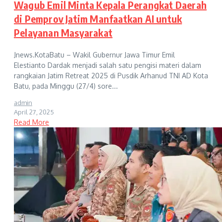
Wagub Emil Minta Kepala Perangkat Daerah
di Pemprov Jatim Manfaatkan AI untuk
Pelayanan Masyarakat
Jnews.KotaBatu – Wakil Gubernur Jawa Timur Emil
Elestianto Dardak menjadi salah satu pengisi materi dalam
rangkaian Jatim Retreat 2025 di Pusdik Arhanud TNI AD Kota
Batu, pada Minggu (27/4) sore...
admin
April 27, 2025
Read More