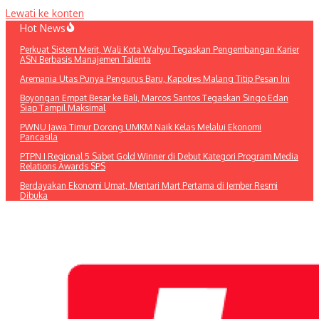
Lewati ke konten
Hot News
Perkuat Sistem Merit, Wali Kota Wahyu Tegaskan Pengembangan Karier
ASN Berbasis Manajemen Talenta
Aremania Utas Punya Pengurus Baru, Kapolres Malang Titip Pesan Ini
Boyongan Empat Besar ke Bali, Marcos Santos Tegaskan Singo Edan
Siap Tampil Maksimal
PWNU Jawa Timur Dorong UMKM Naik Kelas Melalui Ekonomi
Pancasila
PTPN I Regional 5 Sabet Gold Winner di Debut Kategori Program Media
Relations Awards SPS
Berdayakan Ekonomi Umat, Mentari Mart Pertama di Jember Resmi
Dibuka