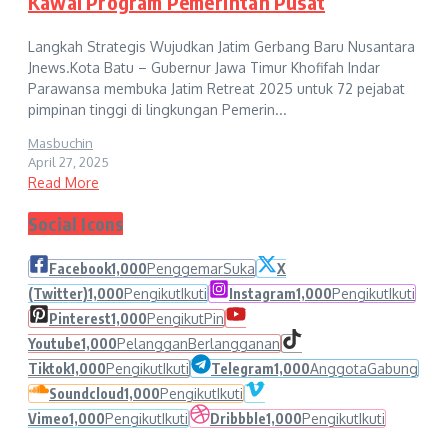
Kawal Program Pemerintah Pusat
Langkah Strategis Wujudkan Jatim Gerbang Baru Nusantara
Jnews.Kota Batu – Gubernur Jawa Timur Khofifah Indar
Parawansa membuka Jatim Retreat 2025 untuk 72 pejabat
pimpinan tinggi di lingkungan Pemerin...
Masbuchin
April 27, 2025
Read More
Social Icons
Facebook
1,000
Penggemar
Suka
X
(Twitter)
1,000
Pengikut
Ikuti
Instagram
1,000
Pengikut
Ikuti
Pinterest
1,000
Pengikut
Pin
Youtube
1,000
Pelanggan
Berlangganan
Tiktok
1,000
Pengikut
Ikuti
Telegram
1,000
Anggota
Gabung
Soundcloud
1,000
Pengikut
Ikuti
Vimeo
1,000
Pengikut
Ikuti
Dribbble
1,000
Pengikut
Ikuti