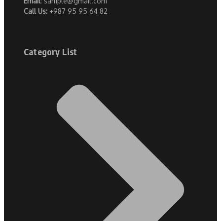
Email
: sample@gmail.com
Call Us:
+987 95 95 64 82
Category List