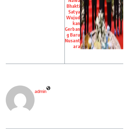
Nawa
Bhakti
Satya
Wujud
kan
Gerban
g Baru
Nusant
ara
admin