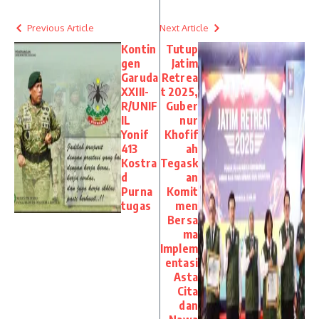
Previous Article
Next Article
Kontin
Tutup
gen
Jatim
Garuda
Retrea
XXIII-
t 2025,
R/UNIF
Guber
IL
nur
Yonif
Khofif
413
ah
Kostra
Tegask
d
an
Purna
Komit
tugas
men
Bersa
ma
Implem
entasi
Asta
Cita
dan