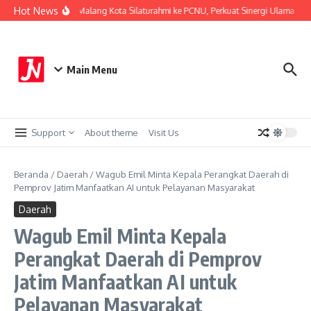
Lewati ke konten
Hot News
Kapolresta Malang Kota Silaturahmi ke PCNU, Perkuat Sinergi Ulama dan P
Main Menu
Support
About theme
Visit Us
Beranda
/
Daerah
/
Wagub Emil Minta Kepala Perangkat Daerah di
Pemprov Jatim Manfaatkan AI untuk Pelayanan Masyarakat
Daerah
Wagub Emil Minta Kepala
Perangkat Daerah di Pemprov
Jatim Manfaatkan AI untuk
Pelayanan Masyarakat