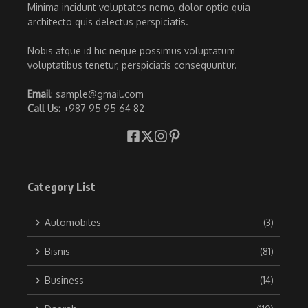
Minima incidunt voluptates nemo, dolor optio quia
architecto quis delectus perspiciatis.
Nobis atque id hic neque possimus voluptatum
voluptatibus tenetur, perspiciatis consequuntur.
Email
: sample@gmail.com
Call Us:
+987 95 95 64 82
Category List
Automobiles
(3)
Bisnis
(81)
Business
(14)