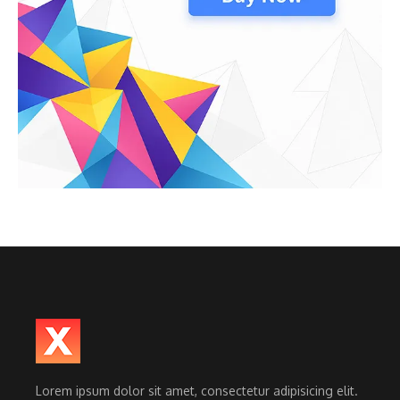
Lorem ipsum dolor sit amet, consectetur adipisicing elit.