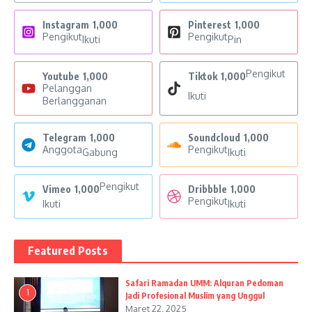
Instagram
1,000
Pinterest
1,000
Pengikut
Pengikut
Ikuti
Pin
Pengikut
Youtube
1,000
Tiktok
1,000
Pelanggan
Ikuti
Berlangganan
Telegram
1,000
Soundcloud
1,000
Anggota
Pengikut
Gabung
Ikuti
Pengikut
Vimeo
1,000
Dribbble
1,000
Pengikut
Ikuti
Ikuti
Featured Posts
Safari Ramadan UMM: Alquran Pedoman
1
Jadi Profesional Muslim yang Unggul
Maret 22, 2025