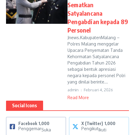
Sematkan
Satyalancana
Pengabdian kepada 89
Personel
Jnews.KabupatenMalang –
Polres Malang menggelar
Upacara Penyematan Tanda
Kehormatan Satyalancana
Pengabdian Tahun 2026
sebagai bentuk apresiasi
negara kepada personel Polri
yang dinilai berinte...
admin
Februari 4, 2026
Read More
Social Icons
Facebook
1,000
X (Twitter)
1,000
Penggemar
Pengikut
Suka
Ikuti