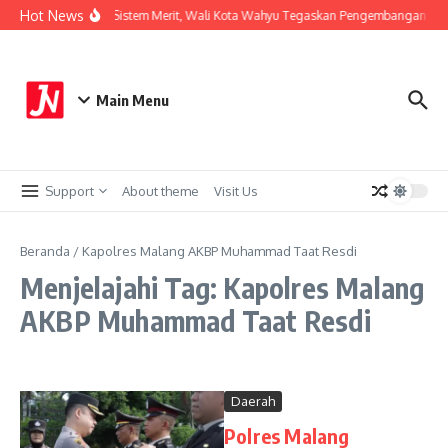
Lewati ke konten
Hot News
Perkuat Sistem Merit, Wali Kota Wahyu Tegaskan Pengembangan Kari
Main Menu
Support
About theme
Visit Us
Beranda
/
Kapolres Malang AKBP Muhammad Taat Resdi
Menjelajahi Tag: Kapolres Malang
AKBP Muhammad Taat Resdi
Daerah
Polres Malang