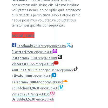
consectetur adipisicing elit. Minima incidunt
voluptates nemo, dolor optio quia architecto
quis delectus perspiciatis. Nobis atque id hic
neque possimus voluptatum voluptatibus
tenetur, perspiciatis consequuntur.
Social Icons
Facebook
1,750
Penggemar
Suka
X
(Twitter)
759
Pengikut
Ikuti
Instagram
2,500
Pengikut
Ikuti
Pinterest
1,365
Pengikut
Pin
Youtube
2,700
Pelanggan
Berlangganan
Tiktok
2,900
Pengikut
Ikuti
Telegram
2,000
Anggota
Gabung
Soundcloud
1,963
Pengikut
Ikuti
Vimeo
1,254
Pengikut
Ikuti
Dribbble
3,520
Pengikut
Ikuti