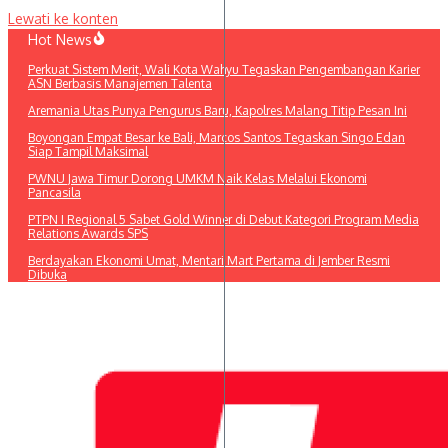
Lewati ke konten
Hot News
Perkuat Sistem Merit, Wali Kota Wahyu Tegaskan Pengembangan Karier
ASN Berbasis Manajemen Talenta
Aremania Utas Punya Pengurus Baru, Kapolres Malang Titip Pesan Ini
Boyongan Empat Besar ke Bali, Marcos Santos Tegaskan Singo Edan
Siap Tampil Maksimal
PWNU Jawa Timur Dorong UMKM Naik Kelas Melalui Ekonomi
Pancasila
PTPN I Regional 5 Sabet Gold Winner di Debut Kategori Program Media
Relations Awards SPS
Berdayakan Ekonomi Umat, Mentari Mart Pertama di Jember Resmi
Dibuka