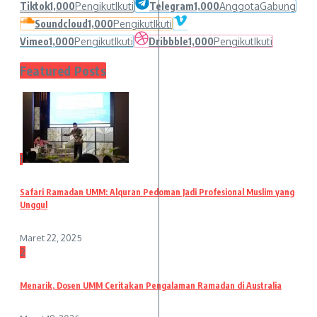
Tiktok
1,000
Pengikut
Ikuti
Telegram
1,000
Anggota
Gabung
Soundcloud
1,000
Pengikut
Ikuti
Vimeo
1,000
Pengikut
Ikuti
Dribbble
1,000
Pengikut
Ikuti
Featured Posts
1
Safari Ramadan UMM: Alquran Pedoman Jadi Profesional Muslim yang
Unggul
Maret 22, 2025
2
Menarik, Dosen UMM Ceritakan Pengalaman Ramadan di Australia