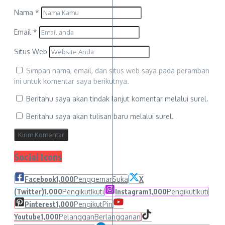
Nama
*
Email
*
Situs Web
Simpan nama, email, dan situs web saya pada peramban
ini untuk komentar saya berikutnya.
Beritahu saya akan tindak lanjut komentar melalui surel.
Beritahu saya akan tulisan baru melalui surel.
Social Icons
Facebook
1,000
Penggemar
Suka
X
(Twitter)
1,000
Pengikut
Ikuti
Instagram
1,000
Pengikut
Ikuti
Pinterest
1,000
Pengikut
Pin
Youtube
1,000
Pelanggan
Berlangganan