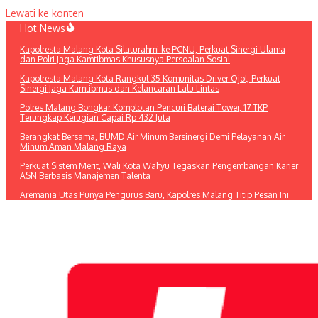
Lewati ke konten
Hot News
Kapolresta Malang Kota Silaturahmi ke PCNU, Perkuat Sinergi Ulama
dan Polri Jaga Kamtibmas Khususnya Persoalan Sosial
Kapolresta Malang Kota Rangkul 35 Komunitas Driver Ojol, Perkuat
Sinergi Jaga Kamtibmas dan Kelancaran Lalu Lintas
Polres Malang Bongkar Komplotan Pencuri Baterai Tower, 17 TKP
Terungkap Kerugian Capai Rp 432 Juta
Berangkat Bersama, BUMD Air Minum Bersinergi Demi Pelayanan Air
Minum Aman Malang Raya
Perkuat Sistem Merit, Wali Kota Wahyu Tegaskan Pengembangan Karier
ASN Berbasis Manajemen Talenta
Aremania Utas Punya Pengurus Baru, Kapolres Malang Titip Pesan Ini