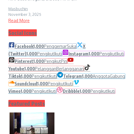
Masbuchin
November 3, 2025
Read More
Social Icons
Facebook
1,000
Penggemar
Suka
X
(Twitter)
1,000
Pengikut
Ikuti
Instagram
1,000
Pengikut
Ikuti
Pinterest
1,000
Pengikut
Pin
Youtube
1,000
Pelanggan
Berlangganan
Tiktok
1,000
Pengikut
Ikuti
Telegram
1,000
Anggota
Gabung
Soundcloud
1,000
Pengikut
Ikuti
Vimeo
1,000
Pengikut
Ikuti
Dribbble
1,000
Pengikut
Ikuti
Featured Posts