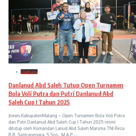
Olahraga
Danlanud Abd Saleh Tutup Open Turnamen
Bola Voli Putra dan Putri Danlanud Abd
Saleh Cup I Tahun 2025
Jnews.KabupatenMalang – Open Turnamen Bola Voli Putra
dan Putri Danlanud Abd Saleh Cup I Tahun 2025 resmi
ditutup oleh Komandan Lanud Abd Saleh Marsma TNI Reza
R.R. Sastranegara, S.Sos., M.A.P.,...