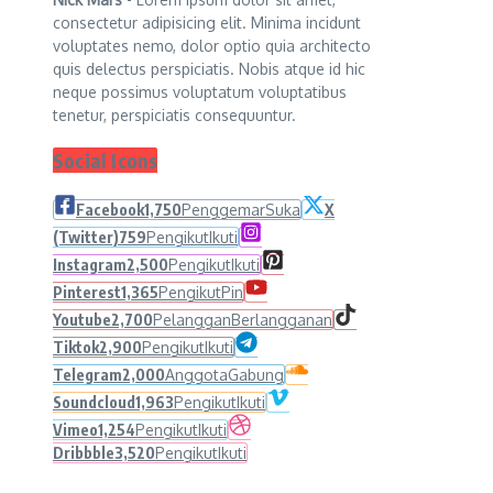
consectetur adipisicing elit. Minima incidunt
voluptates nemo, dolor optio quia architecto
quis delectus perspiciatis. Nobis atque id hic
neque possimus voluptatum voluptatibus
tenetur, perspiciatis consequuntur.
Social Icons
Facebook
1,750
Penggemar
Suka
X
(Twitter)
759
Pengikut
Ikuti
Instagram
2,500
Pengikut
Ikuti
Pinterest
1,365
Pengikut
Pin
Youtube
2,700
Pelanggan
Berlangganan
Tiktok
2,900
Pengikut
Ikuti
Telegram
2,000
Anggota
Gabung
Soundcloud
1,963
Pengikut
Ikuti
Vimeo
1,254
Pengikut
Ikuti
Dribbble
3,520
Pengikut
Ikuti