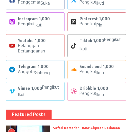
Penggemar
Pengikut
Suka
Ikuti
Instagram
1,000
Pinterest
1,000
Pengikut
Pengikut
Ikuti
Pin
Pengikut
Youtube
1,000
Tiktok
1,000
Pelanggan
Ikuti
Berlangganan
Telegram
1,000
Soundcloud
1,000
Anggota
Pengikut
Gabung
Ikuti
Pengikut
Vimeo
1,000
Dribbble
1,000
Pengikut
Ikuti
Ikuti
Featured Posts
Safari Ramadan UMM: Alquran Pedoman
1