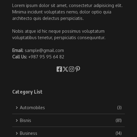
Lorem ipsum dolor sit amet, consectetur adipisicing elit.
Minima incidunt voluptates nemo, dolor optio quia
architecto quis delectus perspiciatis.
Nobis atque id hic neque possimus voluptatum
voluptatibus tenetur, perspiciatis consequuntur.
Email
: sample@gmail.com
Call Us:
+987 95 95 64 82
Category List
Automobiles
(3)
Bisnis
(81)
Business
(14)