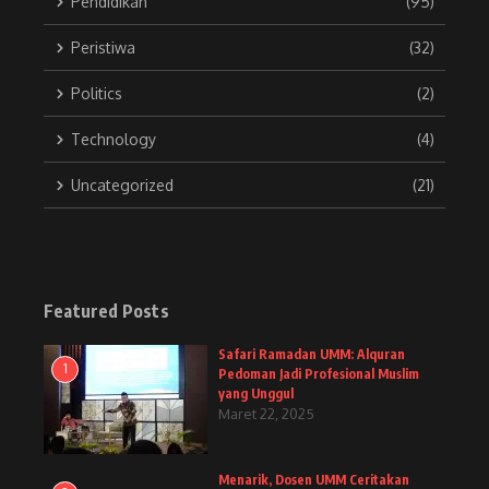
Pendidikan
(95)
Peristiwa
(32)
Politics
(2)
Technology
(4)
Uncategorized
(21)
Featured Posts
Safari Ramadan UMM: Alquran
1
Pedoman Jadi Profesional Muslim
yang Unggul
Maret 22, 2025
Menarik, Dosen UMM Ceritakan