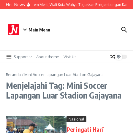
Lewati ke konten
Hot News
Perkuat Sistem Merit, Wali Kota Wahyu Tegaskan Pengembangan Karier 
Main Menu
Support
About theme
Visit Us
Beranda
/
Mini Soccer Lapangan Luar Stadion Gajayana
Menjelajahi Tag: Mini Soccer
Lapangan Luar Stadion Gajayana
Nasional
Peringati Hari