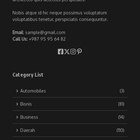
Nobis atque id hic neque possimus voluptatum
voluptatibus tenetur, perspiciatis consequuntur.
Email
: sample@gmail.com
Call Us:
+987 95 95 64 82
Category List
Automobiles
(3)
Bisnis
(81)
Business
(14)
Daerah
(110)