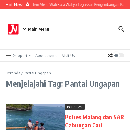
Lewati ke konten
Hot News
Perkuat Sistem Merit, Wali Kota Wahyu Tegaskan Pengembangan Karier
Main Menu
Support
About theme
Visit Us
Beranda
/
Pantai Ungapan
Menjelajahi Tag: Pantai Ungapan
Peristiwa
Polres Malang dan SAR
Gabungan Cari