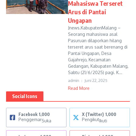
Mahasiswa Terseret
Arus di Pantai
Ungapan
Jnews.KabupatenMalang –
Seorang mahasiswa asal
Pasuruan dilaporkan hilang
terseret arus saat berenang di
Pantai Ungapan, Desa
Gajahrejo, Kecamatan
Gedangan, Kabupaten Malang,
Sabtu (21/6/2025) pagi. K...
admin
Juni 22, 2025
Read More
Social Icons
Facebook
1,000
X (Twitter)
1,000
Penggemar
Pengikut
Suka
Ikuti