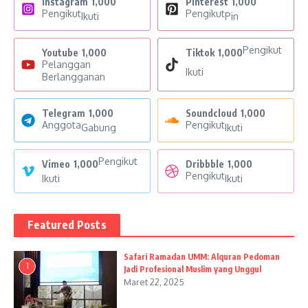
Instagram
1,000
Pinterest
1,000
Pengikut
Pengikut
Ikuti
Pin
Pengikut
Youtube
1,000
Tiktok
1,000
Pelanggan
Ikuti
Berlangganan
Telegram
1,000
Soundcloud
1,000
Anggota
Pengikut
Gabung
Ikuti
Pengikut
Vimeo
1,000
Dribbble
1,000
Pengikut
Ikuti
Ikuti
Featured Posts
Safari Ramadan UMM: Alquran Pedoman
1
Jadi Profesional Muslim yang Unggul
Maret 22, 2025