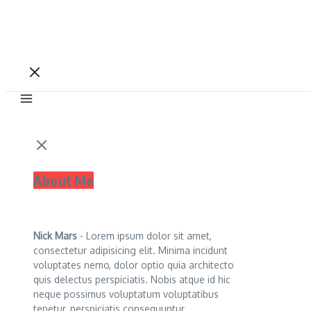
About Me
Nick Mars
- Lorem ipsum dolor sit amet,
consectetur adipisicing elit. Minima incidunt
voluptates nemo, dolor optio quia architecto
quis delectus perspiciatis. Nobis atque id hic
neque possimus voluptatum voluptatibus
tenetur, perspiciatis consequuntur.