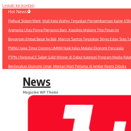
Lewati ke konten
Hot News
Perkuat Sistem Merit, Wali Kota Wahyu Tegaskan Pengembangan Karier ASN
Aremania Utas Punya Pengurus Baru, Kapolres Malang Titip Pesan Ini
Boyongan Empat Besar ke Bali, Marcos Santos Tegaskan Singo Edan Siap T
PWNU Jawa Timur Dorong UMKM Naik Kelas Melalui Ekonomi Pancasila
PTPN I Regional 5 Sabet Gold Winner di Debut Kategori Program Media Rel
Berdayakan Ekonomi Umat, Mentari Mart Pertama di Jember Resmi Dibuka
News
Magazine WP Theme