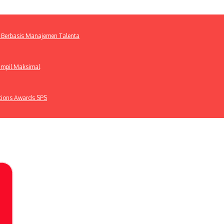
 Berbasis Manajemen Talenta
ampil Maksimal
ations Awards SPS