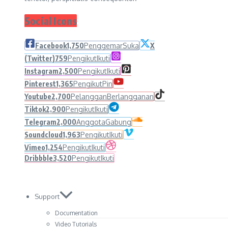
Social Icons
Facebook
1,750
Penggemar
Suka
X
(Twitter)
759
Pengikut
Ikuti
Instagram
2,500
Pengikut
Ikuti
Pinterest
1,365
Pengikut
Pin
Youtube
2,700
Pelanggan
Berlangganan
Tiktok
2,900
Pengikut
Ikuti
Telegram
2,000
Anggota
Gabung
Soundcloud
1,963
Pengikut
Ikuti
Vimeo
1,254
Pengikut
Ikuti
Dribbble
3,520
Pengikut
Ikuti
Support
Documentation
Video Tutorials