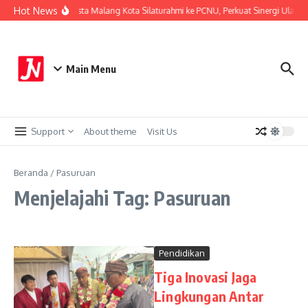
Lewati ke konten
Hot News
Kapolresta Malang Kota Silaturahmi ke PCNU, Perkuat Sinergi Ulama 
Main Menu
Support
About theme
Visit Us
Beranda
/
Pasuruan
Menjelajahi Tag: Pasuruan
Pendidikan
Tiga Inovasi Jaga
Lingkungan Antar