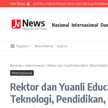
Lewati ke konten
Hot News
a Silaturahmi ke PCNU, Perkuat Sinergi Ulama dan Polri Jaga Kamtibmas Khususny
News
Nasional
Internasional
Dae
Magazine WP Theme
Support
About theme
Visit Us
Beranda
/
Internasional
/
Rektor dan Yuanli Education China Kolabor
Internasional
Rektor dan Yuanli Educ
Teknologi, Pendidikan,