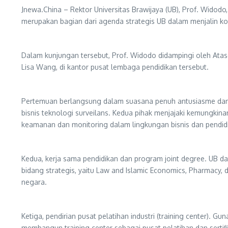
Jnewa.China – Rektor Universitas Brawijaya (UB), Prof. Widodo,
merupakan bagian dari agenda strategis UB dalam menjalin ko
Dalam kunjungan tersebut, Prof. Widodo didampingi oleh Atase
Lisa Wang, di kantor pusat lembaga pendidikan tersebut.
Pertemuan berlangsung dalam suasana penuh antusiasme dan m
bisnis teknologi surveilans. Kedua pihak menjajaki kemungk
keamanan dan monitoring dalam lingkungan bisnis dan pendid
Kedua, kerja sama pendidikan dan program joint degree. UB dan
bidang strategis, yaitu Law and Islamic Economics, Pharmacy,
negara.
Ketiga, pendirian pusat pelatihan industri (training center). 
membangun training center sebagai pusat pelatihan dan sertifi