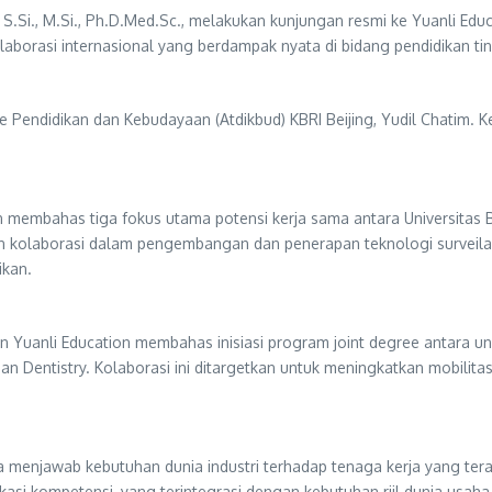
 S.Si., M.Si., Ph.D.Med.Sc., melakukan kunjungan resmi ke Yuanli Educ
laborasi internasional yang berdampak nyata di bidang pendidikan 
 Pendidikan dan Kebudayaan (Atdikbud) KBRI Beijing, Yudil Chatim. K
embahas tiga fokus utama potensi kerja sama antara Universitas B
inan kolaborasi dalam pengembangan dan penerapan teknologi survei
ikan.
 Yuanli Education membahas inisiasi program joint degree antara univ
 dan Dentistry. Kolaborasi ini ditargetkan untuk meningkatkan mobili
Guna menjawab kebutuhan dunia industri terhadap tenaga kerja yang te
kasi kompetensi, yang terintegrasi dengan kebutuhan riil dunia usaha