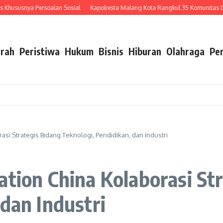
a Persoalan Sosial
Kapolresta Malang Kota Rangkul 35 Komunitas Driver Ojol, 
rah
Peristiwa
Hukum
Bisnis
Hiburan
Olahraga
Pe
asi Strategis Bidang Teknologi, Pendidikan, dan Industri
ation China Kolaborasi St
 dan Industri