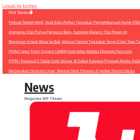
Lewati ke konten
Hot News
Perkuat Sistem Merit, Wali Kota Wahyu Tegaskan Pengembangan Karier ASN
Aremania Utas Punya Pengurus Baru, Kapolres Malang Titip Pesan Ini
Boyongan Empat Besar ke Bali, Marcos Santos Tegaskan Singo Edan Siap T
PWNU Jawa Timur Dorong UMKM Naik Kelas Melalui Ekonomi Pancasila
PTPN I Regional 5 Sabet Gold Winner di Debut Kategori Program Media Rel
Berdayakan Ekonomi Umat, Mentari Mart Pertama di Jember Resmi Dibuka
News
Magazine WP Theme