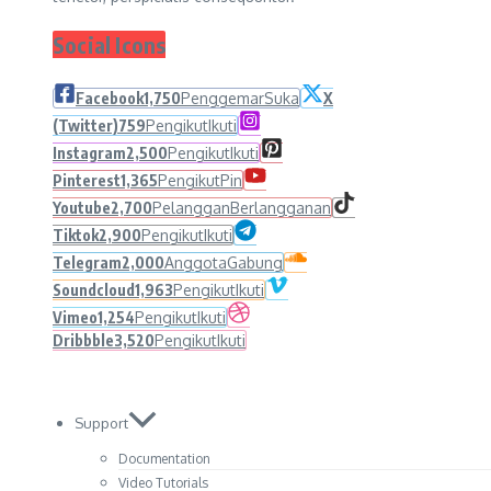
Social Icons
Facebook
1,750
Penggemar
Suka
X
(Twitter)
759
Pengikut
Ikuti
Instagram
2,500
Pengikut
Ikuti
Pinterest
1,365
Pengikut
Pin
Youtube
2,700
Pelanggan
Berlangganan
Tiktok
2,900
Pengikut
Ikuti
Telegram
2,000
Anggota
Gabung
Soundcloud
1,963
Pengikut
Ikuti
Vimeo
1,254
Pengikut
Ikuti
Dribbble
3,520
Pengikut
Ikuti
Support
Documentation
Video Tutorials