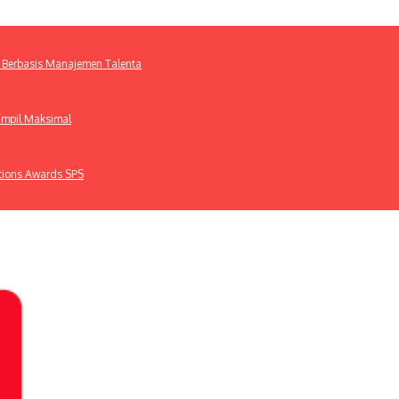
 Berbasis Manajemen Talenta
ampil Maksimal
ations Awards SPS