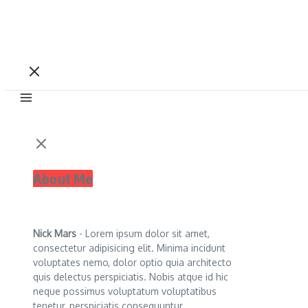
About Me
Nick Mars
- Lorem ipsum dolor sit amet,
consectetur adipisicing elit. Minima incidunt
voluptates nemo, dolor optio quia architecto
quis delectus perspiciatis. Nobis atque id hic
neque possimus voluptatum voluptatibus
tenetur, perspiciatis consequuntur.