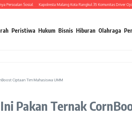
Sosial
Kapolresta Malang Kota Rangkul 35 Komunitas Driver Ojol, Perkuat Sine
rah
Peristiwa
Hukum
Bisnis
Hiburan
Olahraga
Pe
ornBoost Ciptaan Tim Mahasiswa UMM
 Ini Pakan Ternak CornBoo