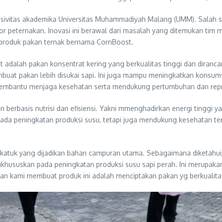
leh sivitas akademika Universitas Muhammadiyah Malang (UMM). Sala
or peternakan. Inovasi ini berawal dari masalah yang ditemukan tim 
 produk pakan ternak bernama CornBoost.
st adalah pakan konsentrat kering yang berkualitas tinggi dan diran
buat pakan lebih disukai sapi. Ini juga mampu meningkatkan konsums
ng membantu menjaga kesehatan serta mendukung pertumbuhan dan repr
berbasis nutrisi dan efisiensi. Yakni mmenghadirkan energi tinggi y
pada peningkatan produksi susu, tetapi juga mendukung kesehatan te
katuk yang dijadikan bahan campuran utama. Sebagaimana diketahui, 
 dikhususkan pada peningkatan produksi susu sapi perah. Ini merup
asan kami membuat produk ini adalah menciptakan pakan yg berkualita