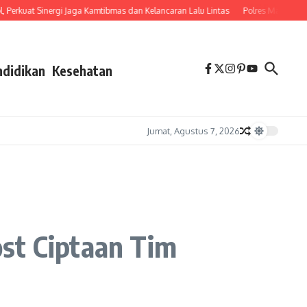
rgi Jaga Kamtibmas dan Kelancaran Lalu Lintas
Polres Malang Bongkar Komplota
ndidikan
Kesehatan
Jumat, Agustus 7, 2026
st Ciptaan Tim