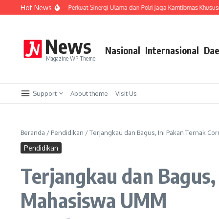
Lewati ke konten
Hot News
 ke PCNU, Perkuat Sinergi Ulama dan Polri Jaga Kamtibmas Khususnya Persoalan 
News
Nasional
Internasional
Dae
Magazine WP Theme
Support
About theme
Visit Us
Beranda
/
Pendidikan
/
Terjangkau dan Bagus, Ini Pakan Ternak C
Pendidikan
Terjangkau dan Bagus,
Mahasiswa UMM