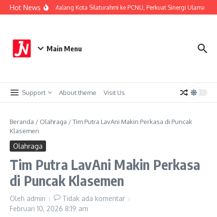
Lewati ke konten
Hot News
Kapolresta Malang Kota Silaturahmi ke PCNU, Perkuat Sinergi Ulama dan P
Main Menu
Support
About theme
Visit Us
Beranda
/
Olahraga
/
Tim Putra LavAni Makin Perkasa di Puncak
Klasemen
Olahraga
Tim Putra LavAni Makin Perkasa
di Puncak Klasemen
Oleh
admin
Tidak ada komentar
Februari 10, 2026
8:19 am