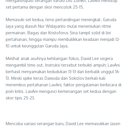
mengantisipasi serangan variasi Dio Zulfikri. LavAni menutup
set pertama dengan skor mencolok 25-15.
​Memasuki set kedua, tensi pertandingan meningkat. Garuda
Jaya yang diasuh Nur Widayanto mulai menemukan ritme
permainan. Bagas dan Kristoforus Sina tampil solid di lini
pertahanan, hingga mampu membalikkan keadaan menjadi 12-
10 untuk keunggulan Garuda Jaya.
Melihat anak asuhnya kehilangan fokus, David Lee segera
mengambil time out. Instruksi tersebut terbukti ampuh; LavAni
berhasil menyamakan kedudukan 13-13 dan berbalik unggul 16-
13. Meski spike keras Dawuda dan Sokolov berkali-kali
menembus pertahanan LavAni, faktor pengalaman berbicara di
poin kritis. LavAni mengunci kemenangan set kedua dengan
skor tipis 25-23.
Mencoba variasi serangan baru, David Lee memasukkan Jasen