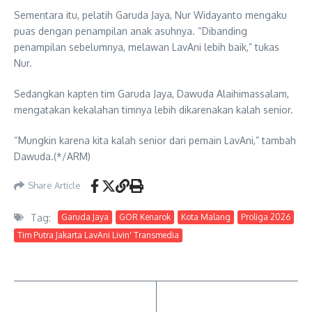
Sementara itu, pelatih Garuda Jaya, Nur Widayanto mengaku
puas dengan penampilan anak asuhnya. “Dibanding
penampilan sebelumnya, melawan LavAni lebih baik,” tukas
Nur.
Sedangkan kapten tim Garuda Jaya, Dawuda Alaihimassalam,
mengatakan kekalahan timnya lebih dikarenakan kalah senior.
“Mungkin karena kita kalah senior dari pemain LavAni,” tambah
Dawuda.(*/ARM)
Share Article
Tag:
Garuda Jaya
GOR Kenarok
Kota Malang
Proliga 2026
Tim Putra Jakarta LavAni Livin' Transmedia