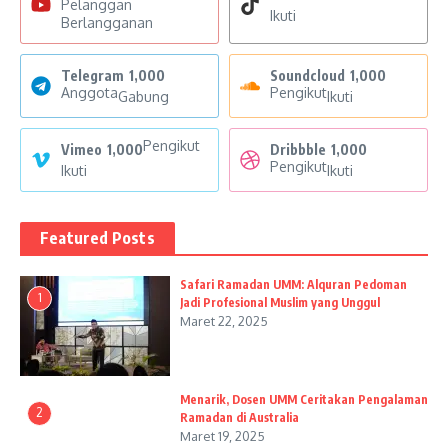
Pelanggan
Ikuti
Berlangganan
Telegram
1,000
Soundcloud
1,000
Anggota
Pengikut
Gabung
Ikuti
Pengikut
Vimeo
1,000
Dribbble
1,000
Pengikut
Ikuti
Ikuti
Featured Posts
Safari Ramadan UMM: Alquran Pedoman
1
Jadi Profesional Muslim yang Unggul
Maret 22, 2025
Menarik, Dosen UMM Ceritakan Pengalaman
2
Ramadan di Australia
Maret 19, 2025