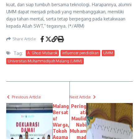
kuat, dan siap tumbuh bersama teknologi. Harapannya, alumni
UMM dapat menjadi pribadi yang membanggakan, memiliki
daya tahan mental, serta tetap berpegang pada ketakwaan
kepada Allah SWT,” tegasnya. (*/ARM)
Share Article
Tag:
A. Ghozi Mubarok
influencer pendidikan
UMM
Universitas Muhammadiyah Malang (UMM)
Previous Article
Next Article
Malang
Pering
Bersat
ati
u!
Maulid
Warga,
Nabi
Tokoh
Muham
Agama
mad