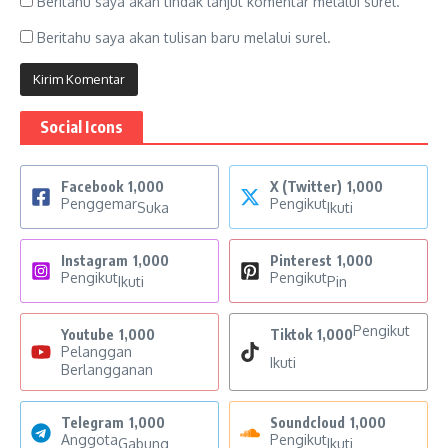
Beritahu saya akan tindak lanjut komentar melalui surel.
Beritahu saya akan tulisan baru melalui surel.
Social Icons
Facebook
1,000
X (Twitter)
1,000
Penggemar
Pengikut
Suka
Ikuti
Instagram
1,000
Pinterest
1,000
Pengikut
Pengikut
Ikuti
Pin
Pengikut
Youtube
1,000
Tiktok
1,000
Pelanggan
Ikuti
Berlangganan
Telegram
1,000
Soundcloud
1,000
Anggota
Pengikut
Gabung
Ikuti