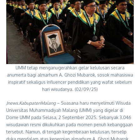
UMM tetap menganugerahkan gelar kelulusan secara
anumerta bagi almarhum A. Ghozi Mubarok, sosok mahasiswa
inspiratif sekaligus influencer pendidikan yang wafat sebelum
hari wisudanya. (02/09/25)
Jnews.KabupatenMalang
– Suasana haru menyelimuti Wisuda
Universitas Muhammadiyah Malang (UMM) yang digelar di
Dome UMM pada Selasa, 2 September 2025. Sebanyak 3.046
wisudawan resmi dikukuhkan pada momen penuh kebanggaan
tersebut. Namun, di tengah kegembiraan kelulusan, terselip
duka mendalam atas kepergian almarhum A. Ghozi Mubarok,