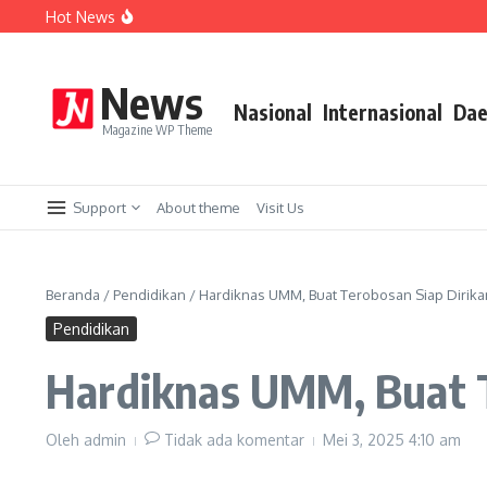
Lewati ke konten
Hot News
Berangkat Bersama, BUMD Air Minum Bersinergi Demi 
Perkuat Sistem Merit, Wali Kota Wahyu Tegaskan Penge
Aremania Utas Punya Pengurus Baru, Kapolres Malang Tit
News
Nasional
Internasional
Dae
Magazine WP Theme
Support
About theme
Visit Us
Beranda
/
Pendidikan
/
Hardiknas UMM, Buat Terobosan Siap Dirikan
Pendidikan
Hardiknas UMM, Buat T
Oleh
admin
Tidak ada komentar
Mei 3, 2025
4:10 am