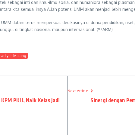
ek sebagai inti dan ilmu-ilmu sosial dan humaniora sebagai plasmany
 antara kita semua, insya Allah potensi UMM akan menjadi lebih meng
 UMM dalam terus memperkuat dedikasinya di dunia pendidikan, riset, 
nggul di tingkat nasional maupun internasional. (*/ARM)
madiyah Malang
Next Article
 KPM PKH, Naik Kelas Jadi
Sinergi dengan Pe