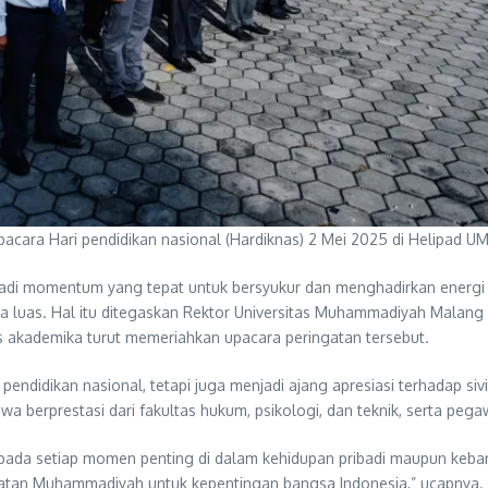
pacara Hari pendidikan nasional (Hardiknas) 2 Mei 2025 di Helipad U
jadi momentum yang tepat untuk bersyukur dan menghadirkan energi p
luas. Hal itu ditegaskan Rektor Universitas Muhammadiyah Malang (
tas akademika turut memeriahkan upacara peringatan tersebut.
 pendidikan nasional, tetapi juga menjadi ajang apresiasi terhadap 
berprestasi dari fakultas hukum, psikologi, dan teknik, serta peg
agar pada setiap momen penting di dalam kehidupan pribadi maupun k
ikatan Muhammadiyah untuk kepentingan bangsa Indonesia,” ucapnya.