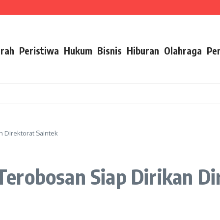
Pelayanan Air Minum Aman Malang Raya
mbangan Karier ASN Berbasis Manajemen Talenta
ip Pesan Ini
rah
Peristiwa
Hukum
Bisnis
Hiburan
Olahraga
Pe
 Direktorat Saintek
erobosan Siap Dirikan Dir