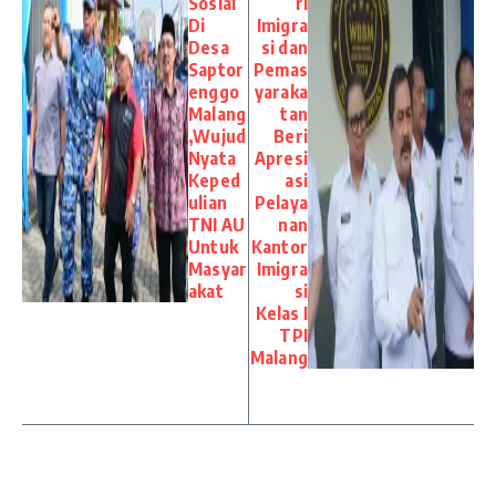
Sosial
ri
Di
Imigra
Desa
si dan
Saptor
Pemas
enggo
yaraka
Malang
tan
,Wujud
Beri
Nyata
Apresi
Keped
asi
ulian
Pelaya
TNI AU
nan
Untuk
Kantor
Masyar
Imigra
akat
si
Kelas I
TPI
Malang