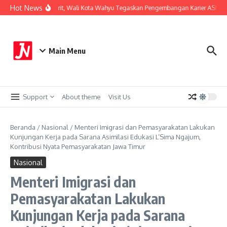
Lewati ke konten
Hot News
Perkuat Sistem Merit, Wali Kota Wahyu Tegaskan Pengembangan Karier ASN Ber
Main Menu
Support
About theme
Visit Us
Beranda
/
Nasional
/
Menteri Imigrasi dan Pemasyarakatan Lakukan
Kunjungan Kerja pada Sarana Asimilasi Edukasi L’Sima Ngajum,
Kontribusi Nyata Pemasyarakatan Jawa Timur
Nasional
Menteri Imigrasi dan
Pemasyarakatan Lakukan
Kunjungan Kerja pada Sarana