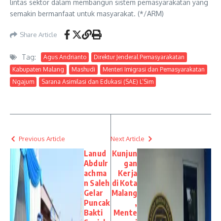
lintas sektor dalam membangun sistem pemasyarakatan yang
semakin bermanfaat untuk masyarakat. (*/ARM)
Share Article
Tag:
Agus Andrianto
Direktur Jenderal Pemasyarakatan
Kabupaten Malang
Mashudi
Menteri Imigrasi dan Pemasyarakatan
Ngajum
Sarana Asimilasi dan Edukasi (SAE) L’Sim
Previous Article
Next Article
Lanud
Kunjun
Abdulr
gan
achma
Kerja
n Saleh
di Kota
Gelar
Malang
Puncak
,
Bakti
Mente