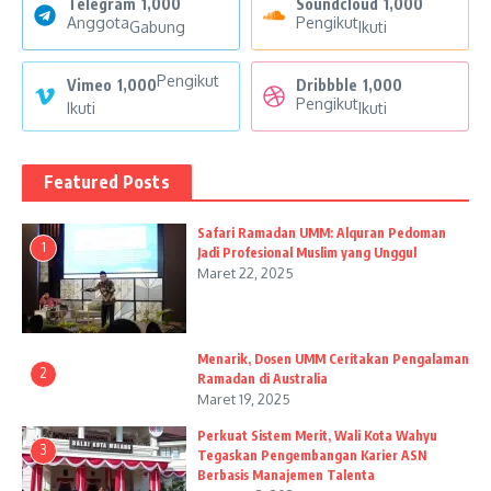
Telegram
1,000
Soundcloud
1,000
Anggota
Pengikut
Gabung
Ikuti
Pengikut
Vimeo
1,000
Dribbble
1,000
Pengikut
Ikuti
Ikuti
Featured Posts
Safari Ramadan UMM: Alquran Pedoman
1
Jadi Profesional Muslim yang Unggul
Maret 22, 2025
Menarik, Dosen UMM Ceritakan Pengalaman
2
Ramadan di Australia
Maret 19, 2025
Perkuat Sistem Merit, Wali Kota Wahyu
3
Tegaskan Pengembangan Karier ASN
Berbasis Manajemen Talenta