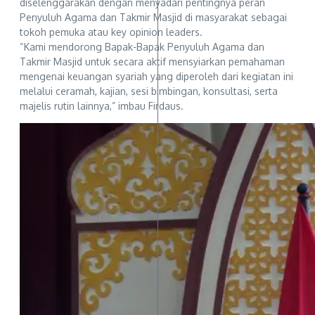
diselenggarakan dengan menyadari pentingnya peran
Penyuluh Agama dan Takmir Masjid di masyarakat sebagai
tokoh pemuka atau key opinion leaders.
“Kami mendorong Bapak-Bapak Penyuluh Agama dan
Takmir Masjid untuk secara aktif mensyiarkan pemahaman
mengenai keuangan syariah yang diperoleh dari kegiatan ini
melalui ceramah, kajian, sesi bimbingan, konsultasi, serta
majelis rutin lainnya,” imbau Firdaus.