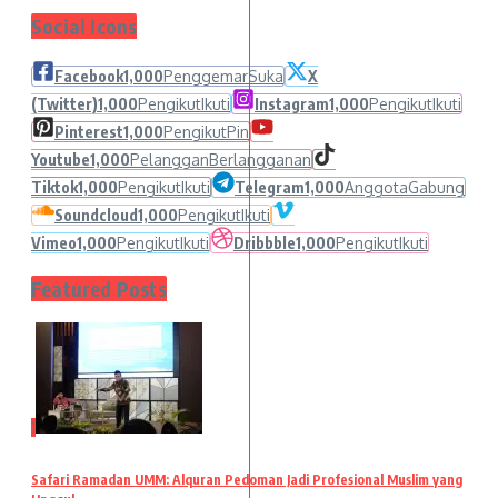
Social Icons
Facebook
1,000
Penggemar
Suka
X
(Twitter)
1,000
Pengikut
Ikuti
Instagram
1,000
Pengikut
Ikuti
Pinterest
1,000
Pengikut
Pin
Youtube
1,000
Pelanggan
Berlangganan
Tiktok
1,000
Pengikut
Ikuti
Telegram
1,000
Anggota
Gabung
Soundcloud
1,000
Pengikut
Ikuti
Vimeo
1,000
Pengikut
Ikuti
Dribbble
1,000
Pengikut
Ikuti
Featured Posts
1
Safari Ramadan UMM: Alquran Pedoman Jadi Profesional Muslim yang