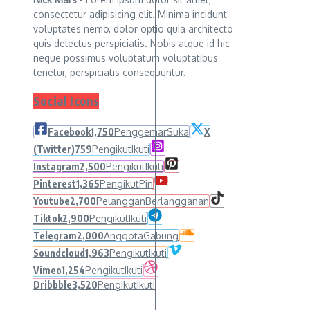
consectetur adipisicing elit. Minima incidunt
voluptates nemo, dolor optio quia architecto
quis delectus perspiciatis. Nobis atque id hic
neque possimus voluptatum voluptatibus
tenetur, perspiciatis consequuntur.
Social Icons
Facebook
1,750
Penggemar
Suka
X
(Twitter)
759
Pengikut
Ikuti
Instagram
2,500
Pengikut
Ikuti
Pinterest
1,365
Pengikut
Pin
Youtube
2,700
Pelanggan
Berlangganan
Tiktok
2,900
Pengikut
Ikuti
Telegram
2,000
Anggota
Gabung
Soundcloud
1,963
Pengikut
Ikuti
Vimeo
1,254
Pengikut
Ikuti
Dribbble
3,520
Pengikut
Ikuti