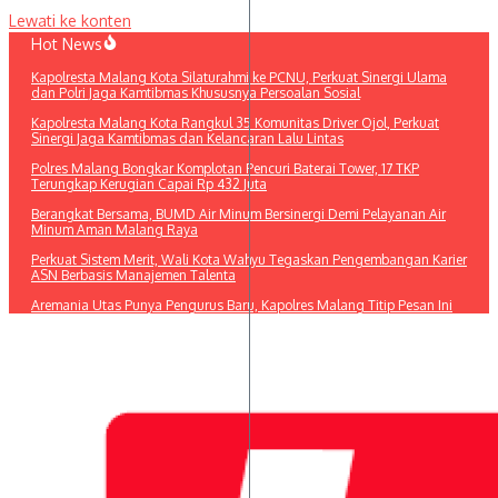
Lewati ke konten
Hot News
Kapolresta Malang Kota Silaturahmi ke PCNU, Perkuat Sinergi Ulama
dan Polri Jaga Kamtibmas Khususnya Persoalan Sosial
Kapolresta Malang Kota Rangkul 35 Komunitas Driver Ojol, Perkuat
Sinergi Jaga Kamtibmas dan Kelancaran Lalu Lintas
Polres Malang Bongkar Komplotan Pencuri Baterai Tower, 17 TKP
Terungkap Kerugian Capai Rp 432 Juta
Berangkat Bersama, BUMD Air Minum Bersinergi Demi Pelayanan Air
Minum Aman Malang Raya
Perkuat Sistem Merit, Wali Kota Wahyu Tegaskan Pengembangan Karier
ASN Berbasis Manajemen Talenta
Aremania Utas Punya Pengurus Baru, Kapolres Malang Titip Pesan Ini