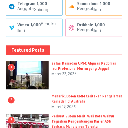
Telegram
1,000
Soundcloud
1,000
Anggota
Pengikut
Gabung
Ikuti
Pengikut
Vimeo
1,000
Dribbble
1,000
Pengikut
Ikuti
Ikuti
Featured Posts
Safari Ramadan UMM: Alquran Pedoman
1
Jadi Profesional Muslim yang Unggul
Maret 22, 2025
Menarik, Dosen UMM Ceritakan Pengalaman
2
Ramadan di Australia
Maret 19, 2025
Perkuat Sistem Merit, Wali Kota Wahyu
3
Tegaskan Pengembangan Karier ASN
Berbasis Manajemen Talenta