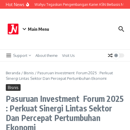
Lewati ke konten
Hot News
stem Merit, Wali Kota Wahyu Tegaskan Pengembangan Karier ASN Berbasis Manaj
Main Menu
Support
About theme
Visit Us
Beranda
/
Bisnis
/
Pasuruan Investment Forum 2025 : Perkuat
Sinergi Lintas Sektor Dan Percepat Pertumbuhan Ekonomi
Bisnis
Pasuruan Investment Forum 2025
: Perkuat Sinergi Lintas Sektor
Dan Percepat Pertumbuhan
Ekonomi