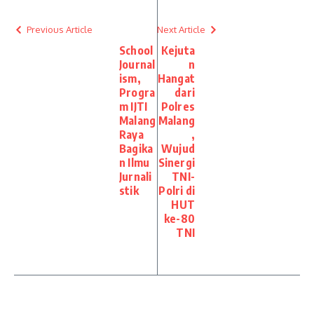
Previous Article
Next Article
School
Kejuta
Journal
n
ism,
Hangat
Progra
dari
m IJTI
Polres
Malang
Malang
Raya
,
Bagika
Wujud
n Ilmu
Sinergi
Jurnali
TNI-
stik
Polri di
HUT
ke-80
TNI