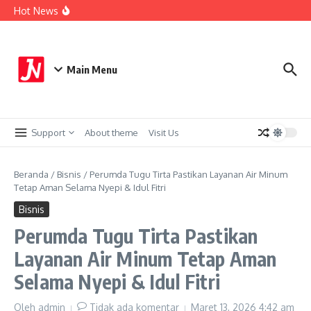
Lewati ke konten
17 TKP Terungkap Kerugian Capai Rp 432 Juta
Hot News
Berangkat Bersama, BUMD Air Minum Bersinergi Demi
Pelayanan Air Minum Aman Malang Raya
Perkuat Sistem Merit, Wali Kota Wahyu Tegaskan
Pengembangan Karier ASN Berbasis Manajemen Talenta
Aremania Utas Punya Pengurus Baru, Kapolres Malang
Main Menu
Titip Pesan Ini
Support
About theme
Visit Us
Beranda
/
Bisnis
/
Perumda Tugu Tirta Pastikan Layanan Air Minum
Tetap Aman Selama Nyepi & Idul Fitri
Bisnis
Perumda Tugu Tirta Pastikan
Layanan Air Minum Tetap Aman
Selama Nyepi & Idul Fitri
Oleh
admin
Tidak ada komentar
Maret 13, 2026
4:42 am