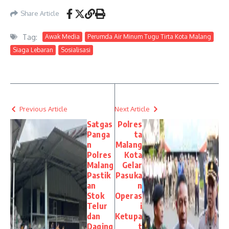
Share Article
Tag:
Awak Media
Perumda Air Minum Tugu Tirta Kota Malang
Siaga Lebaran
Sosialisasi
Previous Article
Next Article
Satgas
Polres
Panga
ta
n
Malang
Polres
Kota
Malang
Gelar
Pastik
Pasuka
an
n
Stok
Operas
Telur
i
dan
Ketupa
Daging
t