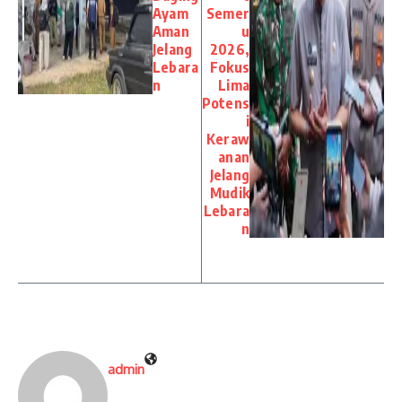
Ayam
Semer
Aman
u
Jelang
2026,
Lebara
Fokus
n
Lima
Potens
i
Keraw
anan
Jelang
Mudik
Lebara
n
admin