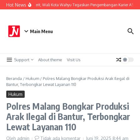
Lewati ke konten
Hot News
Perkuat Sistem Merit, Wali Kota Wahyu Tegaskan Pengembangan Karier ASN Be
Main Menu
Support
About theme
Visit Us
Beranda
/
Hukum
/
Polres Malang Bongkar Produksi Arak Ilegal di
Bantur, Terbongkar Lewat Layanan 110
Hukum
Polres Malang Bongkar Produksi
Arak Ilegal di Bantur, Terbongkar
Lewat Layanan 110
Oleh
admin
Tidak ada komentar
Juni 19, 2025
8:44 am