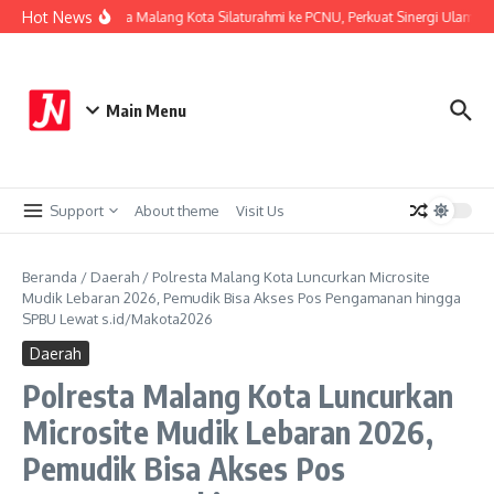
Lewati ke konten
Hot News
Kapolresta Malang Kota Silaturahmi ke PCNU, Perkuat Sinergi Ulama da
Main Menu
Support
About theme
Visit Us
Beranda
/
Daerah
/
Polresta Malang Kota Luncurkan Microsite
Mudik Lebaran 2026, Pemudik Bisa Akses Pos Pengamanan hingga
SPBU Lewat s.id/Makota2026
Daerah
Polresta Malang Kota Luncurkan
Microsite Mudik Lebaran 2026,
Pemudik Bisa Akses Pos