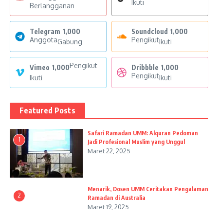
Ikuti
Berlangganan
Telegram
1,000
Soundcloud
1,000
Anggota
Pengikut
Gabung
Ikuti
Pengikut
Vimeo
1,000
Dribbble
1,000
Pengikut
Ikuti
Ikuti
Featured Posts
Safari Ramadan UMM: Alquran Pedoman
1
Jadi Profesional Muslim yang Unggul
Maret 22, 2025
Menarik, Dosen UMM Ceritakan Pengalaman
2
Ramadan di Australia
Maret 19, 2025