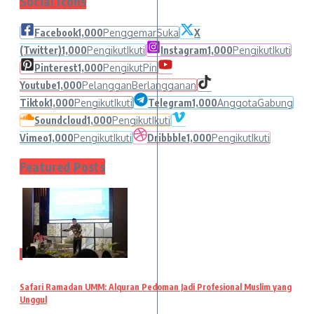
Social Icons
Facebook
1,000
Penggemar
Suka
X
(Twitter)
1,000
Pengikut
Ikuti
Instagram
1,000
Pengikut
Ikuti
Pinterest
1,000
Pengikut
Pin
Youtube
1,000
Pelanggan
Berlangganan
Tiktok
1,000
Pengikut
Ikuti
Telegram
1,000
Anggota
Gabung
Soundcloud
1,000
Pengikut
Ikuti
Vimeo
1,000
Pengikut
Ikuti
Dribbble
1,000
Pengikut
Ikuti
Featured Posts
1
Safari Ramadan UMM: Alquran Pedoman Jadi Profesional Muslim yang
Unggul