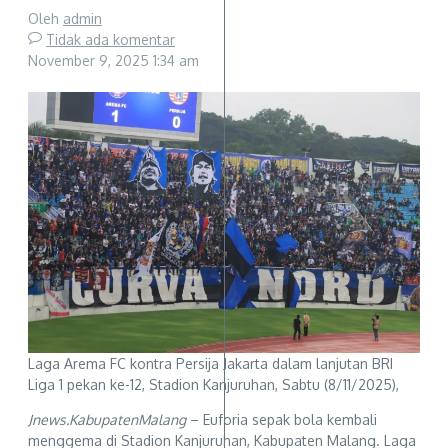
Oleh
admin
Tidak ada komentar
November 9, 2025
1:34 am
Laga Arema FC kontra Persija Jakarta dalam lanjutan BRI
Liga 1 pekan ke-12, Stadion Kanjuruhan, Sabtu (8/11/2025),
Jnews.KabupatenMalang
– Euforia sepak bola kembali
menggema di Stadion Kanjuruhan, Kabupaten Malang. Laga