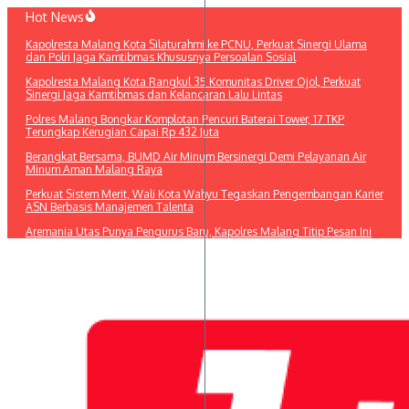
Lewati
Hot News
ke
Kapolresta Malang Kota Silaturahmi ke PCNU, Perkuat Sinergi Ulama
konten
dan Polri Jaga Kamtibmas Khususnya Persoalan Sosial
Kapolresta Malang Kota Rangkul 35 Komunitas Driver Ojol, Perkuat
Sinergi Jaga Kamtibmas dan Kelancaran Lalu Lintas
Polres Malang Bongkar Komplotan Pencuri Baterai Tower, 17 TKP
Terungkap Kerugian Capai Rp 432 Juta
Berangkat Bersama, BUMD Air Minum Bersinergi Demi Pelayanan Air
Minum Aman Malang Raya
Perkuat Sistem Merit, Wali Kota Wahyu Tegaskan Pengembangan Karier
ASN Berbasis Manajemen Talenta
Aremania Utas Punya Pengurus Baru, Kapolres Malang Titip Pesan Ini