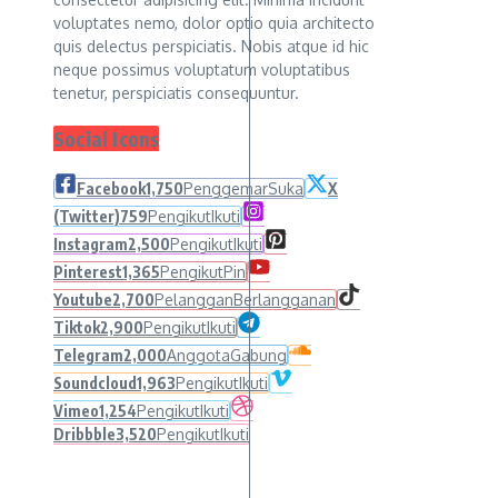
voluptates nemo, dolor optio quia architecto
quis delectus perspiciatis. Nobis atque id hic
neque possimus voluptatum voluptatibus
tenetur, perspiciatis consequuntur.
Social Icons
Facebook
1,750
Penggemar
Suka
X
(Twitter)
759
Pengikut
Ikuti
Instagram
2,500
Pengikut
Ikuti
Pinterest
1,365
Pengikut
Pin
Youtube
2,700
Pelanggan
Berlangganan
Tiktok
2,900
Pengikut
Ikuti
Telegram
2,000
Anggota
Gabung
Soundcloud
1,963
Pengikut
Ikuti
Vimeo
1,254
Pengikut
Ikuti
Dribbble
3,520
Pengikut
Ikuti