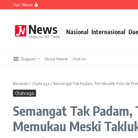
Lewati ke konten
Hot News
Berangkat Bersama, BUMD Air Minum Bersinergi Demi 
Perkuat Sistem Merit, Wali Kota Wahyu Tegaskan Penge
Aremania Utas Punya Pengurus Baru, Kapolres Malang Tit
News
Nasional
Internasional
Dae
Magazine WP Theme
Support
About theme
Visit Us
Beranda
/
Olahraga
/
Semangat Tak Padam, Tim Akuatik Polo Air Pu
Olahraga
Semangat Tak Padam, T
Memukau Meski Takluk 