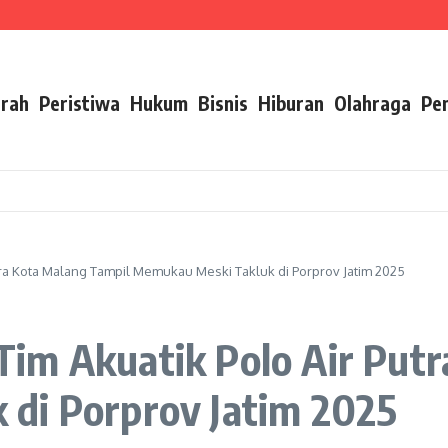
Pelayanan Air Minum Aman Malang Raya
mbangan Karier ASN Berbasis Manajemen Talenta
ip Pesan Ini
rah
Peristiwa
Hukum
Bisnis
Hiburan
Olahraga
Pe
tra Kota Malang Tampil Memukau Meski Takluk di Porprov Jatim 2025
im Akuatik Polo Air Putr
di Porprov Jatim 2025