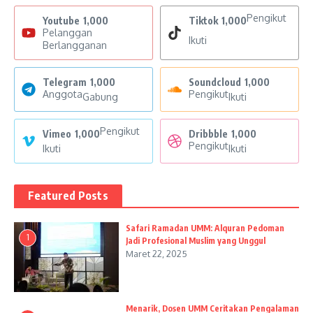
Pengikut
Youtube
1,000
Tiktok
1,000
Pelanggan
Ikuti
Berlangganan
Telegram
1,000
Soundcloud
1,000
Anggota
Pengikut
Gabung
Ikuti
Pengikut
Vimeo
1,000
Dribbble
1,000
Pengikut
Ikuti
Ikuti
Featured Posts
Safari Ramadan UMM: Alquran Pedoman
1
Jadi Profesional Muslim yang Unggul
Maret 22, 2025
Menarik, Dosen UMM Ceritakan Pengalaman