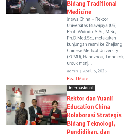
Bidang Traditional
Medicine
Jnews.China – Rektor
Universitas Brawijaya (UB),
Prof. Widodo, S.Si., M.Si.,
Ph.D.Med.Sc., melakukan
kunjungan resmi ke Zhejiang
Chinese Medical University
(ZCMU), Hangzhou, Tiongkok,
untuk menj...
admin
April 15, 2025
Read More
Internasional
Rektor dan Yuanli
Education China
Kolaborasi Strategis
Bidang Teknologi,
Pendidikan, dan