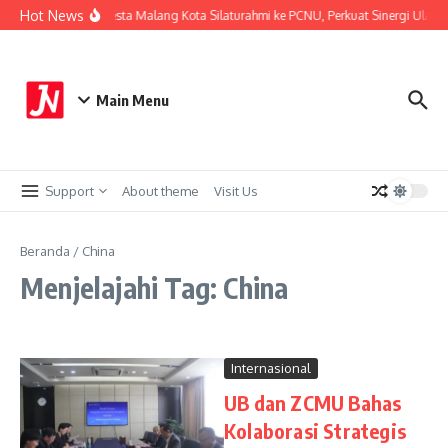
Lewati ke konten
Hot News
Kapolresta Malang Kota Silaturahmi ke PCNU, Perkuat Sinergi Ulama
Main Menu
Support
About theme
Visit Us
Beranda
/
China
Menjelajahi Tag: China
Internasional
UB dan ZCMU Bahas
Kolaborasi Strategis