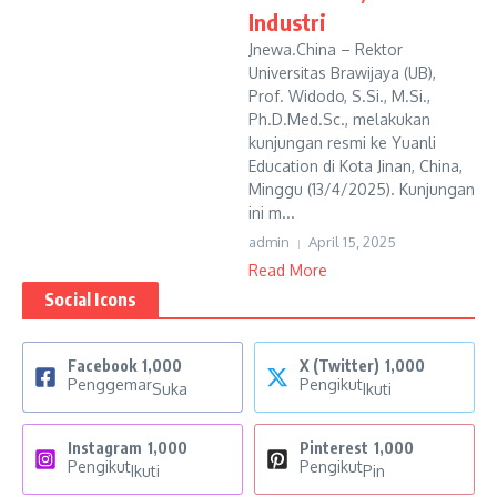
Industri
Jnewa.China – Rektor
Universitas Brawijaya (UB),
Prof. Widodo, S.Si., M.Si.,
Ph.D.Med.Sc., melakukan
kunjungan resmi ke Yuanli
Education di Kota Jinan, China,
Minggu (13/4/2025). Kunjungan
ini m...
admin
April 15, 2025
Read More
Social Icons
Facebook
1,000
X (Twitter)
1,000
Penggemar
Pengikut
Suka
Ikuti
Instagram
1,000
Pinterest
1,000
Pengikut
Pengikut
Ikuti
Pin