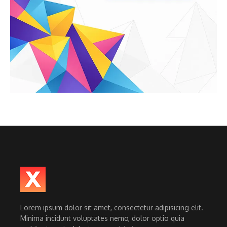
Lorem ipsum dolor sit amet, consectetur adipisicing elit.
Minima incidunt voluptates nemo, dolor optio quia