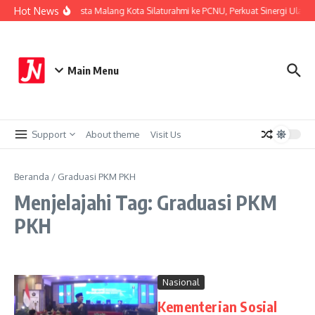
Lewati ke konten
Hot News
Kapolresta Malang Kota Silaturahmi ke PCNU, Perkuat Sinergi Ulama
Main Menu
Support
About theme
Visit Us
Beranda
/
Graduasi PKM PKH
Menjelajahi Tag: Graduasi PKM
PKH
Nasional
Kementerian Sosial