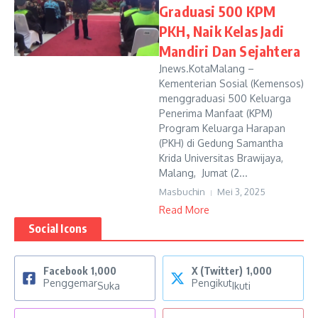
Graduasi 500 KPM
PKH, Naik Kelas Jadi
Mandiri Dan Sejahtera
Jnews.KotaMalang –
Kementerian Sosial (Kemensos)
menggraduasi 500 Keluarga
Penerima Manfaat (KPM)
Program Keluarga Harapan
(PKH) di Gedung Samantha
Krida Universitas Brawijaya,
Malang, Jumat (2...
Masbuchin
Mei 3, 2025
Read More
Social Icons
Facebook
1,000
X (Twitter)
1,000
Penggemar
Pengikut
Suka
Ikuti