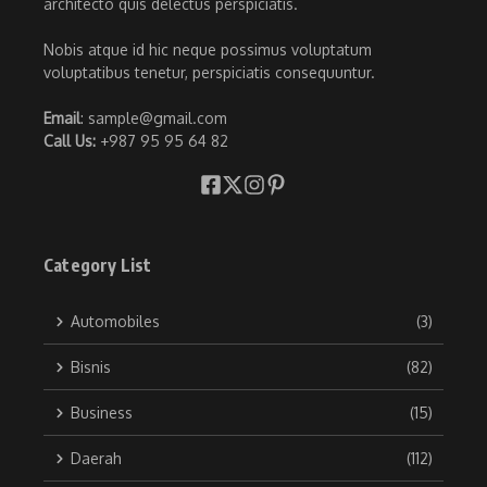
architecto quis delectus perspiciatis.
Nobis atque id hic neque possimus voluptatum
voluptatibus tenetur, perspiciatis consequuntur.
Email
: sample@gmail.com
Call Us:
+987 95 95 64 82
Category List
Automobiles
(3)
Bisnis
(82)
Business
(15)
Daerah
(112)