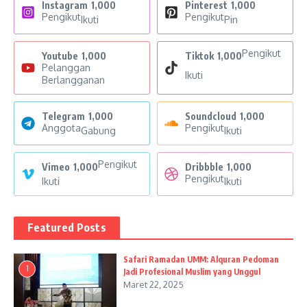
Instagram
1,000
Pinterest
1,000
Pengikut
Pengikut
Ikuti
Pin
Pengikut
Youtube
1,000
Tiktok
1,000
Pelanggan
Ikuti
Berlangganan
Telegram
1,000
Soundcloud
1,000
Anggota
Pengikut
Gabung
Ikuti
Pengikut
Vimeo
1,000
Dribbble
1,000
Pengikut
Ikuti
Ikuti
Featured Posts
Safari Ramadan UMM: Alquran Pedoman
1
Jadi Profesional Muslim yang Unggul
Maret 22, 2025