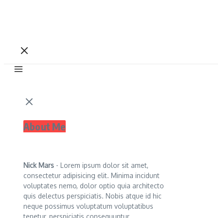
About Me
Nick Mars
- Lorem ipsum dolor sit amet,
consectetur adipisicing elit. Minima incidunt
voluptates nemo, dolor optio quia architecto
quis delectus perspiciatis. Nobis atque id hic
neque possimus voluptatum voluptatibus
tenetur, perspiciatis consequuntur.