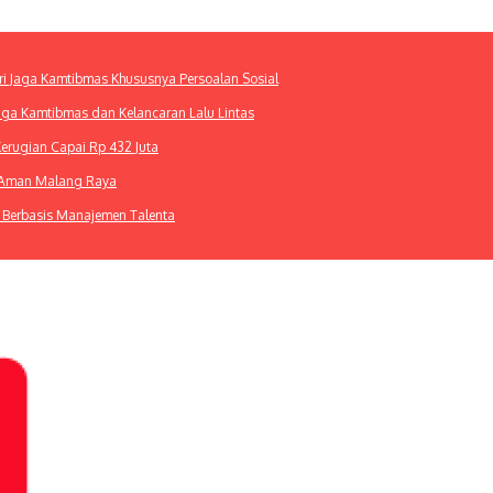
ri Jaga Kamtibmas Khususnya Persoalan Sosial
Jaga Kamtibmas dan Kelancaran Lalu Lintas
Kerugian Capai Rp 432 Juta
m Aman Malang Raya
 Berbasis Manajemen Talenta