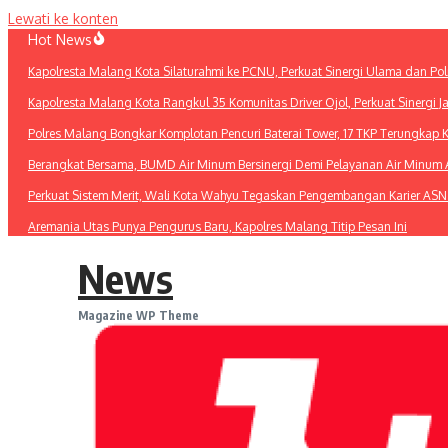
Lewati ke konten
Hot News
Kapolresta Malang Kota Silaturahmi ke PCNU, Perkuat Sinergi Ulama dan Pol
Kapolresta Malang Kota Rangkul 35 Komunitas Driver Ojol, Perkuat Sinergi 
Polres Malang Bongkar Komplotan Pencuri Baterai Tower, 17 TKP Terungkap 
Berangkat Bersama, BUMD Air Minum Bersinergi Demi Pelayanan Air Minu
Perkuat Sistem Merit, Wali Kota Wahyu Tegaskan Pengembangan Karier ASN
Aremania Utas Punya Pengurus Baru, Kapolres Malang Titip Pesan Ini
News
Magazine WP Theme