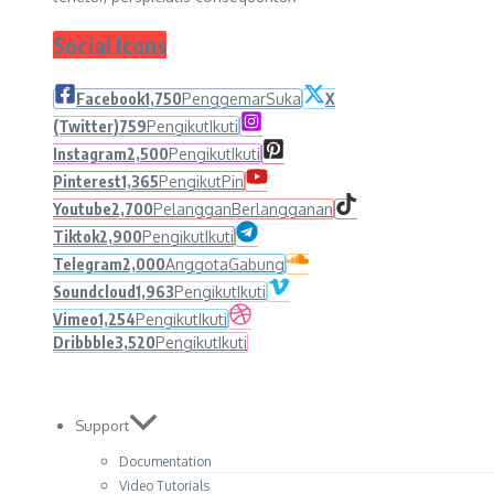
Social Icons
Facebook
1,750
Penggemar
Suka
X
(Twitter)
759
Pengikut
Ikuti
Instagram
2,500
Pengikut
Ikuti
Pinterest
1,365
Pengikut
Pin
Youtube
2,700
Pelanggan
Berlangganan
Tiktok
2,900
Pengikut
Ikuti
Telegram
2,000
Anggota
Gabung
Soundcloud
1,963
Pengikut
Ikuti
Vimeo
1,254
Pengikut
Ikuti
Dribbble
3,520
Pengikut
Ikuti
Support
Documentation
Video Tutorials