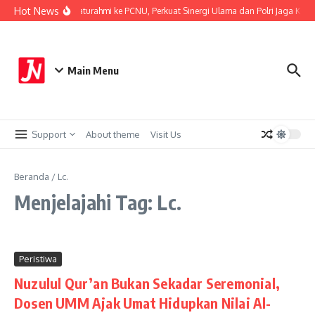
Lewati ke konten
Hot News
sta Malang Kota Silaturahmi ke PCNU, Perkuat Sinergi Ulama dan Polri Jaga Kamt
Main Menu
Support
About theme
Visit Us
Beranda
/
Lc.
Menjelajahi Tag: Lc.
Peristiwa
Nuzulul Qur’an Bukan Sekadar Seremonial,
Dosen UMM Ajak Umat Hidupkan Nilai Al-