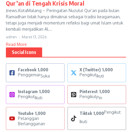
Qur’an di Tengah Krisis Moral
Jnews.KotaMalang – Peringatan Nuzulul Qur’an pada bulan
Ramadhan tidak hanya dimaknai sebagai tradisi keagamaan,
tetapi juga menjadi momentum refleksi bagi umat Islam untuk
kembali menjadikan Al...
admin
Maret 13, 2026
Read More
Social Icons
Facebook
1,000
X (Twitter)
1,000
Penggemar
Pengikut
Suka
Ikuti
Instagram
1,000
Pinterest
1,000
Pengikut
Pengikut
Ikuti
Pin
Pengikut
Youtube
1,000
Tiktok
1,000
Pelanggan
Ikuti
Berlangganan