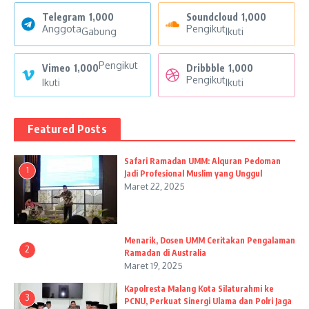
Telegram
1,000
Soundcloud
1,000
Anggota
Pengikut
Gabung
Ikuti
Pengikut
Vimeo
1,000
Dribbble
1,000
Pengikut
Ikuti
Ikuti
Featured Posts
Safari Ramadan UMM: Alquran Pedoman
1
Jadi Profesional Muslim yang Unggul
Maret 22, 2025
Menarik, Dosen UMM Ceritakan Pengalaman
2
Ramadan di Australia
Maret 19, 2025
Kapolresta Malang Kota Silaturahmi ke
3
PCNU, Perkuat Sinergi Ulama dan Polri Jaga