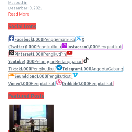
Masbuchin
Desember 10, 2025
Read More
Social Icons
Facebook
1,000
Penggemar
Suka
X
(Twitter)
1,000
Pengikut
Ikuti
Instagram
1,000
Pengikut
Ikuti
Pinterest
1,000
Pengikut
Pin
Youtube
1,000
Pelanggan
Berlangganan
Tiktok
1,000
Pengikut
Ikuti
Telegram
1,000
Anggota
Gabung
Soundcloud
1,000
Pengikut
Ikuti
Vimeo
1,000
Pengikut
Ikuti
Dribbble
1,000
Pengikut
Ikuti
Featured Posts