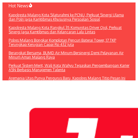
Lewati
Hot News
ke
Kapolresta Malang Kota Silaturahmi ke PCNU, Perkuat Sinergi Ulama
konten
dan Polri Jaga Kamtibmas Khususnya Persoalan Sosial
Kapolresta Malang Kota Rangkul 35 Komunitas Driver Ojol, Perkuat
Sinergi Jaga Kamtibmas dan Kelancaran Lalu Lintas
Polres Malang Bongkar Komplotan Pencuri Baterai Tower, 17 TKP
Terungkap Kerugian Capai Rp 432 Juta
Berangkat Bersama, BUMD Air Minum Bersinergi Demi Pelayanan Air
Minum Aman Malang Raya
Perkuat Sistem Merit, Wali Kota Wahyu Tegaskan Pengembangan Karier
ASN Berbasis Manajemen Talenta
Aremania Utas Punya Pengurus Baru, Kapolres Malang Titip Pesan Ini