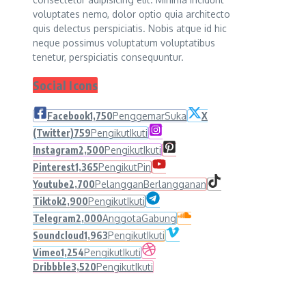
voluptates nemo, dolor optio quia architecto
quis delectus perspiciatis. Nobis atque id hic
neque possimus voluptatum voluptatibus
tenetur, perspiciatis consequuntur.
Social Icons
Facebook
1,750
Penggemar
Suka
X
(Twitter)
759
Pengikut
Ikuti
Instagram
2,500
Pengikut
Ikuti
Pinterest
1,365
Pengikut
Pin
Youtube
2,700
Pelanggan
Berlangganan
Tiktok
2,900
Pengikut
Ikuti
Telegram
2,000
Anggota
Gabung
Soundcloud
1,963
Pengikut
Ikuti
Vimeo
1,254
Pengikut
Ikuti
Dribbble
3,520
Pengikut
Ikuti