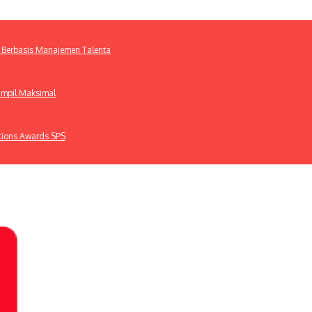
 Berbasis Manajemen Talenta
ampil Maksimal
ations Awards SPS