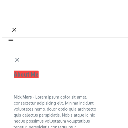
About Me
Nick Mars
- Lorem ipsum dolor sit amet,
consectetur adipisicing elit. Minima incidunt
voluptates nemo, dolor optio quia architecto
quis delectus perspiciatis. Nobis atque id hic
neque possimus voluptatum voluptatibus
tenetur, perspiciatis consequuntur.