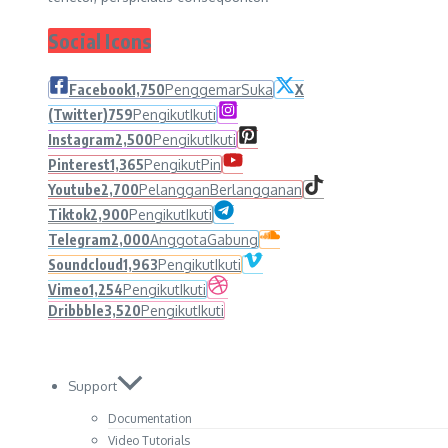
Social Icons
Facebook
1,750
Penggemar
Suka
X
(Twitter)
759
Pengikut
Ikuti
Instagram
2,500
Pengikut
Ikuti
Pinterest
1,365
Pengikut
Pin
Youtube
2,700
Pelanggan
Berlangganan
Tiktok
2,900
Pengikut
Ikuti
Telegram
2,000
Anggota
Gabung
Soundcloud
1,963
Pengikut
Ikuti
Vimeo
1,254
Pengikut
Ikuti
Dribbble
3,520
Pengikut
Ikuti
Support
Documentation
Video Tutorials