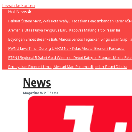
Lewati ke konten
Hot News
Perkuat Sistem Merit, Wali Kota Wahyu Tegaskan Pengembangan Karier ASN
Aremania Utas Punya Pengurus Baru, Kapolres Malang Titip Pesan Ini
Boyongan Empat Besar ke Bali, Marcos Santos Tegaskan Singo Edan Siap T
PWNU Jawa Timur Dorong UMKM Naik Kelas Melalui Ekonomi Pancasila
PTPN I Regional 5 Sabet Gold Winner di Debut Kategori Program Media Rel
Berdayakan Ekonomi Umat, Mentari Mart Pertama di Jember Resmi Dibuka
News
Magazine WP Theme