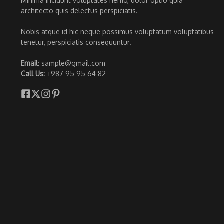
Minima incidunt voluptates nemo, dolor optio quia
architecto quis delectus perspiciatis.
Nobis atque id hic neque possimus voluptatum voluptatibus
tenetur, perspiciatis consequuntur.
Email
: sample@gmail.com
Call Us:
+987 95 95 64 82