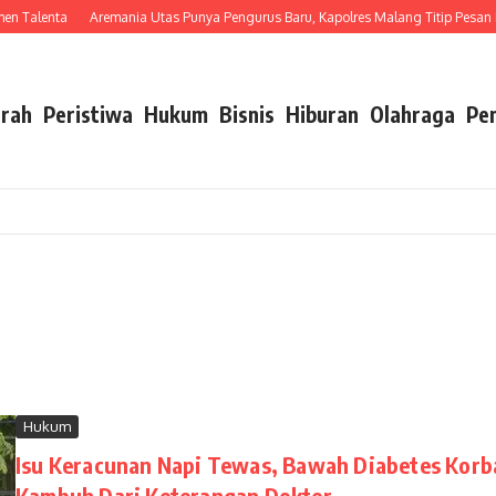
 Talenta
Aremania Utas Punya Pengurus Baru, Kapolres Malang Titip Pesan Ini
rah
Peristiwa
Hukum
Bisnis
Hiburan
Olahraga
Pe
Hukum
Isu Keracunan Napi Tewas, Bawah Diabetes Korb
Kambuh Dari Keterangan Dokter