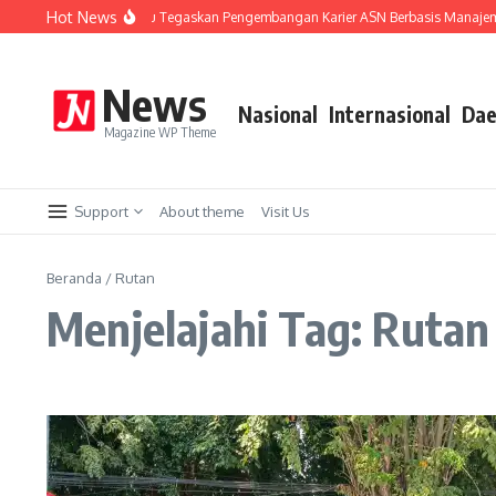
Lewati ke konten
Hot News
 Merit, Wali Kota Wahyu Tegaskan Pengembangan Karier ASN Berbasis Manajemen
News
Nasional
Internasional
Dae
Magazine WP Theme
Support
About theme
Visit Us
Beranda
/
Rutan
Menjelajahi Tag: Rutan