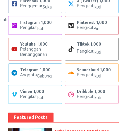
Facebook
1,000
X (Twitter)
1,000
Penggemar
Pengikut
Suka
Ikuti
amah
Instagram
1,000
Pinterest
1,000
Pengikut
Pengikut
Ikuti
Pin
Youtube
1,000
Tiktok
1,000
Pelanggan
Pengikut
Ikuti
Berlangganan
Telegram
1,000
Soundcloud
1,000
Anggota
Pengikut
Gabung
Ikuti
Vimeo
1,000
Dribbble
1,000
Pengikut
Pengikut
Ikuti
Ikuti
Featured Posts