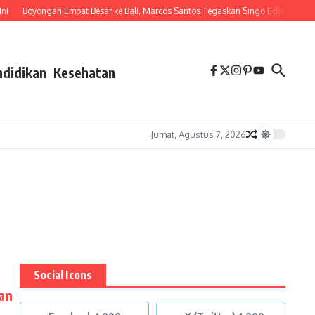
Boyongan Empat Besar ke Bali, Marcos Santos Tegaskan Singo Edan Siap Tam
ndidikan
Kesehatan
Jumat, Agustus 7, 2026
Social Icons
an