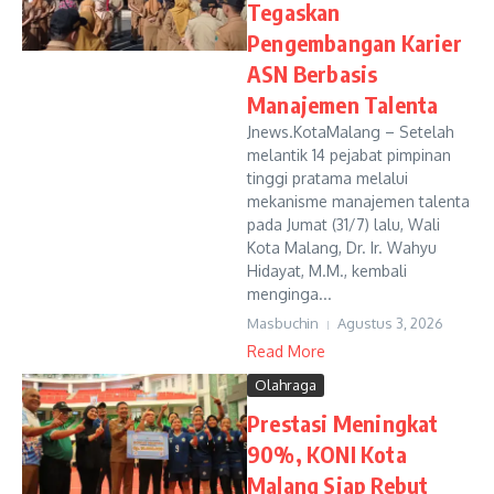
Tegaskan
Pengembangan Karier
ASN Berbasis
Manajemen Talenta
Jnews.KotaMalang – Setelah
melantik 14 pejabat pimpinan
tinggi pratama melalui
mekanisme manajemen talenta
pada Jumat (31/7) lalu, Wali
Kota Malang, Dr. Ir. Wahyu
Hidayat, M.M., kembali
menginga...
Masbuchin
Agustus 3, 2026
Read More
Olahraga
Prestasi Meningkat
90%, KONI Kota
Malang Siap Rebut