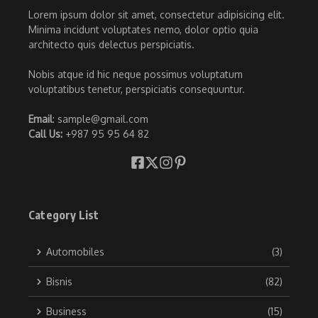
Lorem ipsum dolor sit amet, consectetur adipisicing elit.
Minima incidunt voluptates nemo, dolor optio quia
architecto quis delectus perspiciatis.
Nobis atque id hic neque possimus voluptatum
voluptatibus tenetur, perspiciatis consequuntur.
Email
: sample@gmail.com
Call Us:
+987 95 95 64 82
Category List
Automobiles
(3)
Bisnis
(82)
Business
(15)