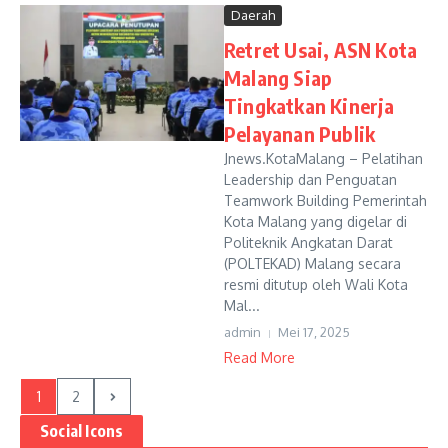
Daerah
Retret Usai, ASN Kota
Malang Siap
Tingkatkan Kinerja
Pelayanan Publik
Jnews.KotaMalang – Pelatihan
Leadership dan Penguatan
Teamwork Building Pemerintah
Kota Malang yang digelar di
Politeknik Angkatan Darat
(POLTEKAD) Malang secara
resmi ditutup oleh Wali Kota
Mal...
admin
Mei 17, 2025
Read More
1
2
Social Icons