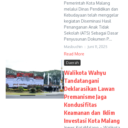
Pemerintah Kota Malang
melalui Dinas Pendidikan dan
Kebudayaan telah menggelar
kegiatan Diseminasi Hasil
Penanganan Anak Tidak
Sekolah (ATS) Sebagai Dasar
Penyusunan Dokumen P...
Masbuchin
Juni 11, 2025
Read More
Daerah
Walikota Wahyu
Tandatangani
Deklarasikan Lawan
Premanisme Jaga
Kondusifitas
Keamanan dan Iklim
Investasi Kota Malang
Jnews.KotaMalang – Walikota