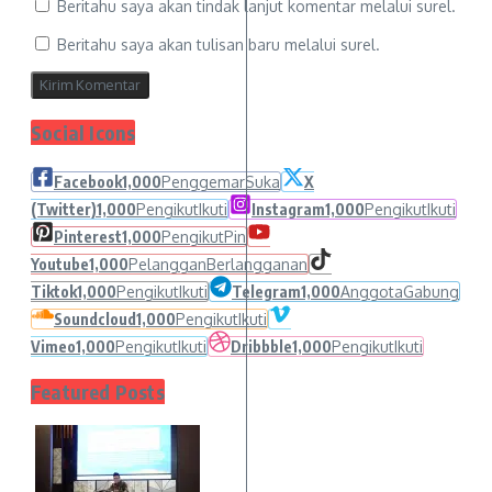
Beritahu saya akan tindak lanjut komentar melalui surel.
Beritahu saya akan tulisan baru melalui surel.
Social Icons
Facebook
1,000
Penggemar
Suka
X
(Twitter)
1,000
Pengikut
Ikuti
Instagram
1,000
Pengikut
Ikuti
Pinterest
1,000
Pengikut
Pin
Youtube
1,000
Pelanggan
Berlangganan
Tiktok
1,000
Pengikut
Ikuti
Telegram
1,000
Anggota
Gabung
Soundcloud
1,000
Pengikut
Ikuti
Vimeo
1,000
Pengikut
Ikuti
Dribbble
1,000
Pengikut
Ikuti
Featured Posts