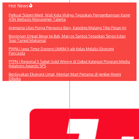
Lewati
Hot News
ke
Perkuat Sistem Merit, Wali Kota Wahyu Tegaskan Pengembangan Karier
konten
ASN Berbasis Manajemen Talenta
Aremania Utas Punya Pengurus Baru, Kapolres Malang Titip Pesan Ini
Boyongan Empat Besar ke Bali, Marcos Santos Tegaskan Singo Edan
Siap Tampil Maksimal
PWNU Jawa Timur Dorong UMKM Naik Kelas Melalui Ekonomi
Pancasila
PTPN I Regional 5 Sabet Gold Winner di Debut Kategori Program Media
Relations Awards SPS
Berdayakan Ekonomi Umat, Mentari Mart Pertama di Jember Resmi
Dibuka