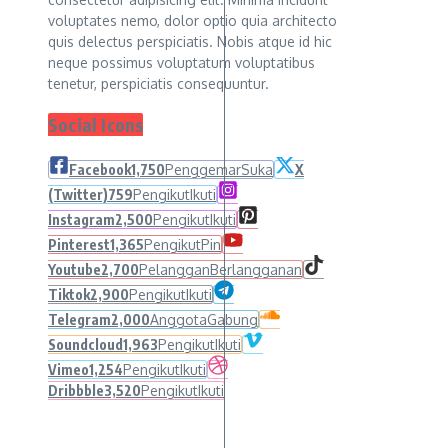
voluptates nemo, dolor optio quia architecto
quis delectus perspiciatis. Nobis atque id hic
neque possimus voluptatum voluptatibus
tenetur, perspiciatis consequuntur.
Social Icons
Facebook
1,750
Penggemar
Suka
X
(Twitter)
759
Pengikut
Ikuti
Instagram
2,500
Pengikut
Ikuti
Pinterest
1,365
Pengikut
Pin
Youtube
2,700
Pelanggan
Berlangganan
Tiktok
2,900
Pengikut
Ikuti
Telegram
2,000
Anggota
Gabung
Soundcloud
1,963
Pengikut
Ikuti
Vimeo
1,254
Pengikut
Ikuti
Dribbble
3,520
Pengikut
Ikuti