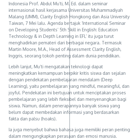
Indonesia Prof. Abdul Mu’ti, M. Ed. dalam seminar
internasional hasil kerjasama Universitas Muhammadiyah
Malang (UMM), Clarity English Hongkong dan Asia University
Taiwan, 7 Mei lalu. Agenda bertajuk ‘International Seminar
on Developing Students’ 5th Skill in English: Education
Technology & in Depth Learning in EFL’ itu juga turut
menghadirkan pemateri dari berbagai negara. Termasuk
Martin Moore, M.A., Head of Assessment Clarity English,
Inggris, seorang tokoh penting dalam dunia pendidikan.
Lebih lanjut, Mu’ti mengatakan teknologi dapat
meningkatkan kemampuan berpikir kritis siswa dan sejalan
dengan pendekatan pembelajaran mendalam (Deep
Learning), yaitu pembelajaran yang mindful, meaningful, dan
joyful. Pendekatan ini bertujuan untuk menciptakan proses
pembelajaran yang lebih fleksibel dan menyenangkan bagi
siswa. Namun, dalam penerapannya banyak siswa yang
belum dapat membedakan informasi yang berdasarkan
fakta dan palsu (hoaks).
Ia juga menyebut bahwa bahasa juga memiliki peran penting
dalam mengungkapkan perasaan dan emosi manusia.