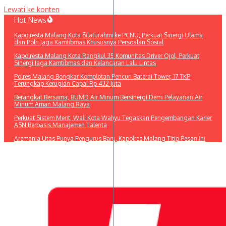
Lewati ke konten
Hot News
Kapolresta Malang Kota Silaturahmi ke PCNU, Perkuat Sinergi Ulama
dan Polri Jaga Kamtibmas Khususnya Persoalan Sosial
Kapolresta Malang Kota Rangkul 35 Komunitas Driver Ojol, Perkuat
Sinergi Jaga Kamtibmas dan Kelancaran Lalu Lintas
Polres Malang Bongkar Komplotan Pencuri Baterai Tower, 17 TKP
Terungkap Kerugian Capai Rp 432 Juta
Berangkat Bersama, BUMD Air Minum Bersinergi Demi Pelayanan Air
Minum Aman Malang Raya
Perkuat Sistem Merit, Wali Kota Wahyu Tegaskan Pengembangan Karier
ASN Berbasis Manajemen Talenta
Aremania Utas Punya Pengurus Baru, Kapolres Malang Titip Pesan Ini