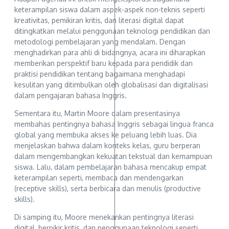
keterampilan siswa dalam aspek-aspek non-teknis seperti
kreativitas, pemikiran kritis, dan literasi digital dapat
ditingkatkan melalui penggunaan teknologi pendidikan dan
metodologi pembelajaran yang mendalam. Dengan
menghadirkan para ahli di bidangnya, acara ini diharapkan
memberikan perspektif baru kepada para pendidik dan
praktisi pendidikan tentang bagaimana menghadapi
kesulitan yang ditimbulkan oleh globalisasi dan digitalisasi
dalam pengajaran bahasa Inggris.
Sementara itu, Martin Moore dalam presentasinya
membahas pentingnya bahasa Inggris sebagai lingua franca
global yang membuka akses ke peluang lebih luas. Dia
menjelaskan bahwa dalam konteks kelas, guru berperan
dalam mengembangkan kekuatan tekstual dan kemampuan
siswa. Lalu, dalam pembelajaran bahasa mencakup empat
keterampilan seperti, membaca dan mendengarkan
(receptive skills), serta berbicara dan menulis (productive
skills).
Di samping itu, Moore menekankan pentingnya literasi
digital, berpikir kritis, dan penggunaan teknologi seperti