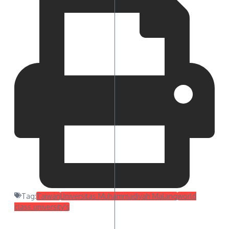
Tag:
Taiwan
Universitas Muhammadiyah Malang
world
class university's