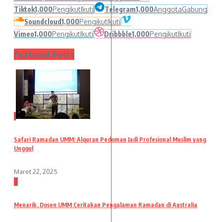
Tiktok
1,000
Pengikut
Ikuti
Telegram
1,000
Anggota
Gabung
Soundcloud
1,000
Pengikut
Ikuti
Vimeo
1,000
Pengikut
Ikuti
Dribbble
1,000
Pengikut
Ikuti
Featured Posts
1
Safari Ramadan UMM: Alquran Pedoman Jadi Profesional Muslim yang
Unggul
Maret 22, 2025
2
Menarik, Dosen UMM Ceritakan Pengalaman Ramadan di Australia