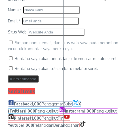
Nama
*
Email
*
Situs Web
Simpan nama, email, dan situs web saya pada peramban
ini untuk komentar saya berikutnya.
Beritahu saya akan tindak lanjut komentar melalui surel.
Beritahu saya akan tulisan baru melalui surel.
Social Icons
Facebook
1,000
Penggemar
Suka
X
(Twitter)
1,000
Pengikut
Ikuti
Instagram
1,000
Pengikut
Ikuti
Pinterest
1,000
Pengikut
Pin
Youtube
1,000
Pelanggan
Berlangganan