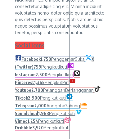
consectetur adipisicing elit. Minima incidunt
voluptates nemo, dolor optio quia architecto
quis delectus perspiciatis. Nobis atque id hic
neque possimus voluptatum voluptatibus
tenetur, perspiciatis consequuntur.
Social Icons
Facebook
1,750
Penggemar
Suka
X
(Twitter)
759
Pengikut
Ikuti
Instagram
2,500
Pengikut
Ikuti
Pinterest
1,365
Pengikut
Pin
Youtube
2,700
Pelanggan
Berlangganan
Tiktok
2,900
Pengikut
Ikuti
Telegram
2,000
Anggota
Gabung
Soundcloud
1,963
Pengikut
Ikuti
Vimeo
1,254
Pengikut
Ikuti
Dribbble
3,520
Pengikut
Ikuti