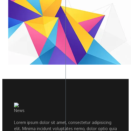
Lorem ipsum dolor sit amet, consectetur adipisicing
elit. Minima incidunt voluptates nemo, dolor optio quia