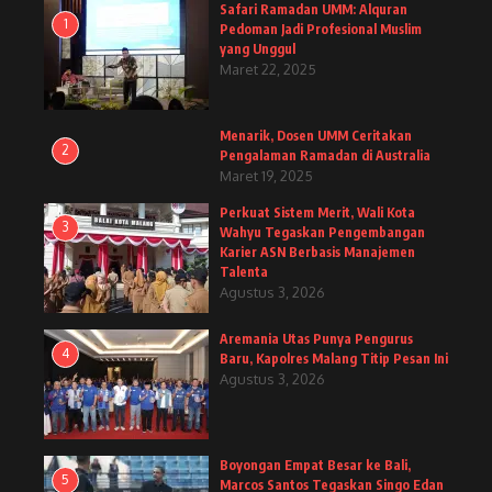
Safari Ramadan UMM: Alquran
1
Pedoman Jadi Profesional Muslim
yang Unggul
Maret 22, 2025
Menarik, Dosen UMM Ceritakan
2
Pengalaman Ramadan di Australia
Maret 19, 2025
Perkuat Sistem Merit, Wali Kota
3
Wahyu Tegaskan Pengembangan
Karier ASN Berbasis Manajemen
Talenta
Agustus 3, 2026
Aremania Utas Punya Pengurus
4
Baru, Kapolres Malang Titip Pesan Ini
Agustus 3, 2026
Boyongan Empat Besar ke Bali,
5
Marcos Santos Tegaskan Singo Edan