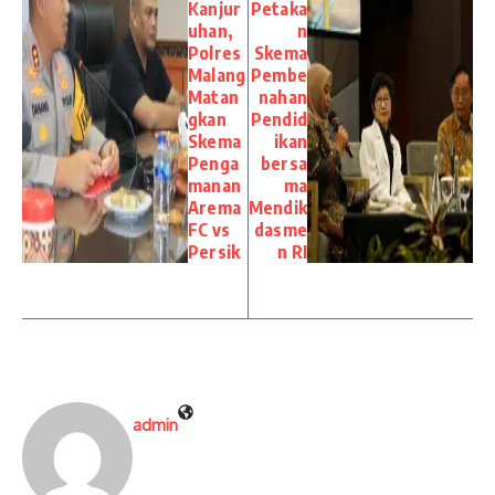
Kanjur
Petaka
uhan,
n
Polres
Skema
Malang
Pembe
Matan
nahan
gkan
Pendid
Skema
ikan
Penga
bersa
manan
ma
Arema
Mendik
FC vs
dasme
Persik
n RI
admin