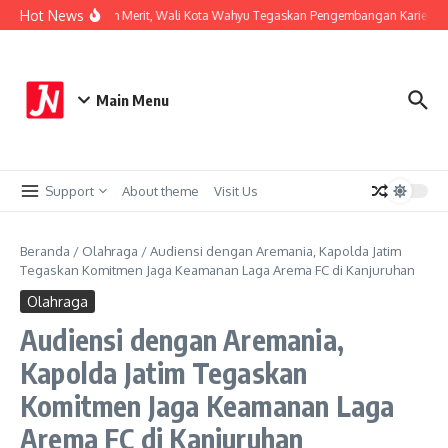
Lewati ke konten
Hot News
Perkuat Sistem Merit, Wali Kota Wahyu Tegaskan Pengembangan Karier ASN
Main Menu
Support
About theme
Visit Us
Beranda
/
Olahraga
/
Audiensi dengan Aremania, Kapolda Jatim
Tegaskan Komitmen Jaga Keamanan Laga Arema FC di Kanjuruhan
Olahraga
Audiensi dengan Aremania,
Kapolda Jatim Tegaskan
Komitmen Jaga Keamanan Laga
Arema FC di Kanjuruhan