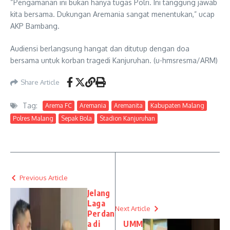
“Pengamanan ini bukan hanya tugas Polri. Ini tanggung jawab
kita bersama. Dukungan Aremania sangat menentukan,” ucap
AKP Bambang.
Audiensi berlangsung hangat dan ditutup dengan doa
bersama untuk korban tragedi Kanjuruhan. (u-hmsresma/ARM)
Share Article
Tag:
Arema FC
Aremania
Aremanita
Kabupaten Malang
Polres Malang
Sepak Bola
Stadion Kanjuruhan
Previous Article
Jelang
Laga
Next Article
Perdan
a di
UMM