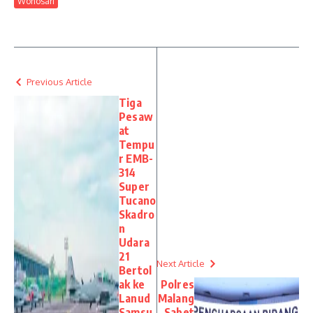
Wonosari
Previous Article
Tiga
Pesaw
at
Tempu
r EMB-
314
Super
Tucano
Skadro
n
Udara
21
Next Article
Bertol
ak ke
Polres
Lanud
Malang
Samsu
Sabet