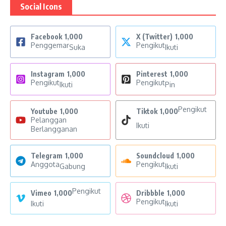
Social Icons
Facebook
1,000
X (Twitter)
1,000
Penggemar
Pengikut
Suka
Ikuti
Instagram
1,000
Pinterest
1,000
Pengikut
Pengikut
Ikuti
Pin
Pengikut
Youtube
1,000
Tiktok
1,000
Pelanggan
Ikuti
Berlangganan
Telegram
1,000
Soundcloud
1,000
Anggota
Pengikut
Gabung
Ikuti
Pengikut
Vimeo
1,000
Dribbble
1,000
Pengikut
Ikuti
Ikuti