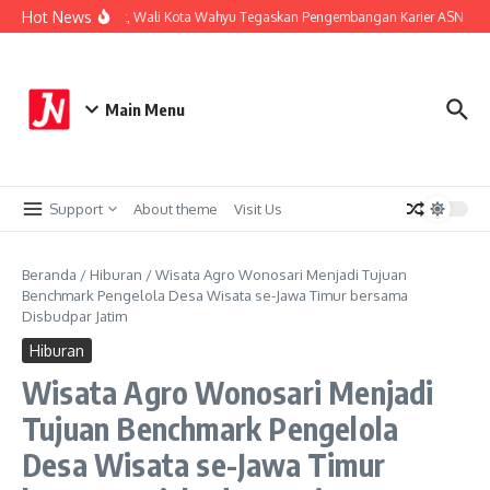
Lewati ke konten
Hot News
erkuat Sistem Merit, Wali Kota Wahyu Tegaskan Pengembangan Karier ASN Berba
Main Menu
Support
About theme
Visit Us
Beranda
/
Hiburan
/
Wisata Agro Wonosari Menjadi Tujuan
Benchmark Pengelola Desa Wisata se-Jawa Timur bersama
Disbudpar Jatim
Hiburan
Wisata Agro Wonosari Menjadi
Tujuan Benchmark Pengelola
Desa Wisata se-Jawa Timur