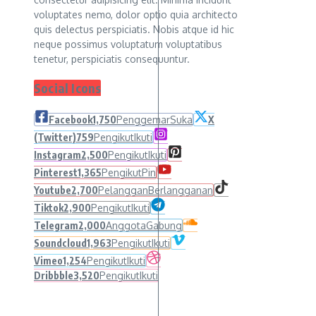
voluptates nemo, dolor optio quia architecto
quis delectus perspiciatis. Nobis atque id hic
neque possimus voluptatum voluptatibus
tenetur, perspiciatis consequuntur.
Social Icons
Facebook
1,750
Penggemar
Suka
X
(Twitter)
759
Pengikut
Ikuti
Instagram
2,500
Pengikut
Ikuti
Pinterest
1,365
Pengikut
Pin
Youtube
2,700
Pelanggan
Berlangganan
Tiktok
2,900
Pengikut
Ikuti
Telegram
2,000
Anggota
Gabung
Soundcloud
1,963
Pengikut
Ikuti
Vimeo
1,254
Pengikut
Ikuti
Dribbble
3,520
Pengikut
Ikuti