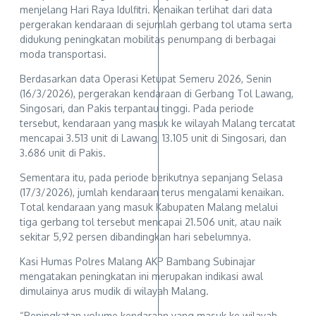
menjelang Hari Raya Idulfitri. Kenaikan terlihat dari data
pergerakan kendaraan di sejumlah gerbang tol utama serta
didukung peningkatan mobilitas penumpang di berbagai
moda transportasi.
Berdasarkan data Operasi Ketupat Semeru 2026, Senin
(16/3/2026), pergerakan kendaraan di Gerbang Tol Lawang,
Singosari, dan Pakis terpantau tinggi. Pada periode
tersebut, kendaraan yang masuk ke wilayah Malang tercatat
mencapai 3.513 unit di Lawang, 13.105 unit di Singosari, dan
3.686 unit di Pakis.
Sementara itu, pada periode berikutnya sepanjang Selasa
(17/3/2026), jumlah kendaraan terus mengalami kenaikan.
Total kendaraan yang masuk Kabupaten Malang melalui
tiga gerbang tol tersebut mencapai 21.506 unit, atau naik
sekitar 5,92 persen dibandingkan hari sebelumnya.
Kasi Humas Polres Malang AKP Bambang Subinajar
mengatakan peningkatan ini merupakan indikasi awal
dimulainya arus mudik di wilayah Malang.
“Peningkatan volume kendaraan yang masuk ke wilayah