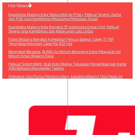
Lewati
Hot News
ke
Kapolresta Malang Kota Silaturahmi ke PCNU, Perkuat Sinergi Ulama
konten
dan Polri Jaga Kamtibmas Khususnya Persoalan Sosial
Kapolresta Malang Kota Rangkul 35 Komunitas Driver Ojol, Perkuat
Sinergi Jaga Kamtibmas dan Kelancaran Lalu Lintas
Polres Malang Bongkar Komplotan Pencuri Baterai Tower, 17 TKP
Terungkap Kerugian Capai Rp 432 Juta
Berangkat Bersama, BUMD Air Minum Bersinergi Demi Pelayanan Air
Minum Aman Malang Raya
Perkuat Sistem Merit, Wali Kota Wahyu Tegaskan Pengembangan Karier
ASN Berbasis Manajemen Talenta
Aremania Utas Punya Pengurus Baru, Kapolres Malang Titip Pesan Ini