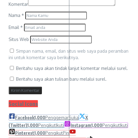
Komentar
Nama
*
Email
*
Situs Web
Simpan nama, email, dan situs web saya pada peramban
ini untuk komentar saya berikutnya.
Beritahu saya akan tindak lanjut komentar melalui surel.
Beritahu saya akan tulisan baru melalui surel.
Social Icons
Facebook
1,000
Penggemar
Suka
X
(Twitter)
1,000
Pengikut
Ikuti
Instagram
1,000
Pengikut
Ikuti
Pinterest
1,000
Pengikut
Pin