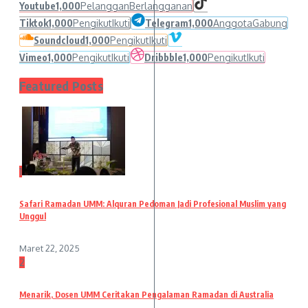
Youtube
1,000
Pelanggan
Berlangganan
Tiktok
1,000
Pengikut
Ikuti
Telegram
1,000
Anggota
Gabung
Soundcloud
1,000
Pengikut
Ikuti
Vimeo
1,000
Pengikut
Ikuti
Dribbble
1,000
Pengikut
Ikuti
Featured Posts
1
Safari Ramadan UMM: Alquran Pedoman Jadi Profesional Muslim yang
Unggul
Maret 22, 2025
2
Menarik, Dosen UMM Ceritakan Pengalaman Ramadan di Australia