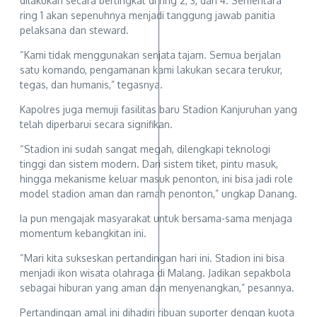
dilakukan secara bertingkat di ring 2, 3, dan 4. Sementara
ring 1 akan sepenuhnya menjadi tanggung jawab panitia
pelaksana dan steward.
“Kami tidak menggunakan senjata tajam. Semua berjalan
satu komando, pengamanan kami lakukan secara terukur,
tegas, dan humanis,” tegasnya.
Kapolres juga memuji fasilitas baru Stadion Kanjuruhan yang
telah diperbarui secara signifikan.
“Stadion ini sudah sangat megah, dilengkapi teknologi
tinggi dan sistem modern. Dari sistem tiket, pintu masuk,
hingga mekanisme keluar masuk penonton, ini bisa jadi role
model stadion aman dan ramah penonton,” ungkap Danang.
Ia pun mengajak masyarakat untuk bersama-sama menjaga
momentum kebangkitan ini.
“Mari kita sukseskan pertandingan hari ini. Stadion ini bisa
menjadi ikon wisata olahraga di Malang. Jadikan sepakbola
sebagai hiburan yang aman dan menyenangkan,” pesannya.
Pertandingan amal ini dihadiri ribuan suporter dengan kuota