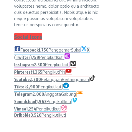
voluptates nemo, dolor optio quia architecto
quis delectus perspiciatis. Nobis atque id hic
neque possimus voluptatum voluptatibus
tenetur, perspiciatis consequuntur.
Social Icons
Facebook
1,750
Penggemar
Suka
X
(Twitter)
759
Pengikut
Ikuti
Instagram
2,500
Pengikut
Ikuti
Pinterest
1,365
Pengikut
Pin
Youtube
2,700
Pelanggan
Berlangganan
Tiktok
2,900
Pengikut
Ikuti
Telegram
2,000
Anggota
Gabung
Soundcloud
1,963
Pengikut
Ikuti
Vimeo
1,254
Pengikut
Ikuti
Dribbble
3,520
Pengikut
Ikuti