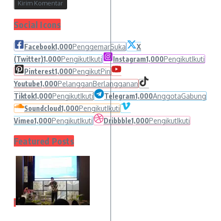
Social Icons
Facebook
1,000
Penggemar
Suka
X
(Twitter)
1,000
Pengikut
Ikuti
Instagram
1,000
Pengikut
Ikuti
Pinterest
1,000
Pengikut
Pin
Youtube
1,000
Pelanggan
Berlangganan
Tiktok
1,000
Pengikut
Ikuti
Telegram
1,000
Anggota
Gabung
Soundcloud
1,000
Pengikut
Ikuti
Vimeo
1,000
Pengikut
Ikuti
Dribbble
1,000
Pengikut
Ikuti
Featured Posts
1