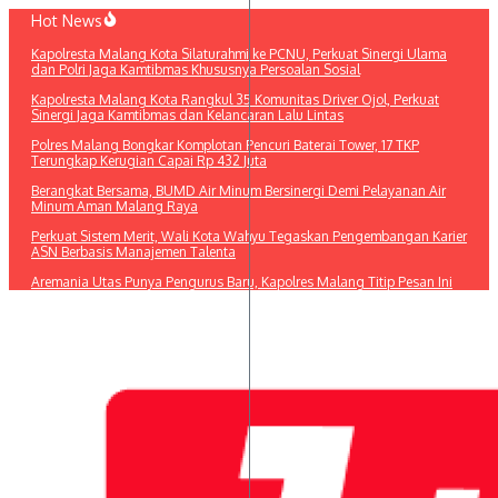
Lewati
Hot News
ke
Kapolresta Malang Kota Silaturahmi ke PCNU, Perkuat Sinergi Ulama
konten
dan Polri Jaga Kamtibmas Khususnya Persoalan Sosial
Kapolresta Malang Kota Rangkul 35 Komunitas Driver Ojol, Perkuat
Sinergi Jaga Kamtibmas dan Kelancaran Lalu Lintas
Polres Malang Bongkar Komplotan Pencuri Baterai Tower, 17 TKP
Terungkap Kerugian Capai Rp 432 Juta
Berangkat Bersama, BUMD Air Minum Bersinergi Demi Pelayanan Air
Minum Aman Malang Raya
Perkuat Sistem Merit, Wali Kota Wahyu Tegaskan Pengembangan Karier
ASN Berbasis Manajemen Talenta
Aremania Utas Punya Pengurus Baru, Kapolres Malang Titip Pesan Ini