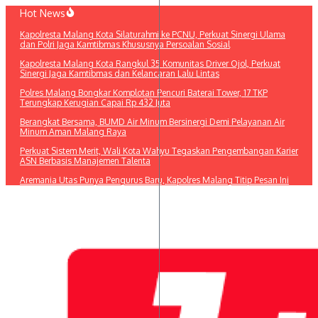
Lewati
Hot News
ke
Kapolresta Malang Kota Silaturahmi ke PCNU, Perkuat Sinergi Ulama
konten
dan Polri Jaga Kamtibmas Khususnya Persoalan Sosial
Kapolresta Malang Kota Rangkul 35 Komunitas Driver Ojol, Perkuat
Sinergi Jaga Kamtibmas dan Kelancaran Lalu Lintas
Polres Malang Bongkar Komplotan Pencuri Baterai Tower, 17 TKP
Terungkap Kerugian Capai Rp 432 Juta
Berangkat Bersama, BUMD Air Minum Bersinergi Demi Pelayanan Air
Minum Aman Malang Raya
Perkuat Sistem Merit, Wali Kota Wahyu Tegaskan Pengembangan Karier
ASN Berbasis Manajemen Talenta
Aremania Utas Punya Pengurus Baru, Kapolres Malang Titip Pesan Ini