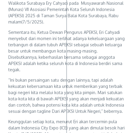
Walikota Surabaya Ery Cahyadi pada Musyawarah Nasional
(Munas) VII Asosiasi Pemerintah Kota Seluruh Indonesia
(APEKSI) 2025 di Taman Surya Balai Kota Surabaya, Rabu
malam(7/5/2025).
Sementara itu, Ketua Dewan Pengurus APEKSI, Eri Cahyadi
menyebut dari momen ini terlihat adanya kekeluargaan yang
terbangun di dalam tubuh APEKSI sebagai sebuah keluarga
besar untuk membangun kota masing-masing.
Disebutkannya, keberhasilan bersama sebagai anggota
APEKSI adalah ketika seluruh kota di Indonesia berdiri sama
tegak.
“Ini bukan persaingan satu dengan lainnya, tapi adalah
kekuatan kebersamaan kita untuk memberikan yang terbaik
bagi negeri kita melalui kota yang kita pimpin. Mari satukan
kota-kota kita di bawah APEKSI yang akan menjadi kekuatan
dan contoh, bahwa potensi kota kita adalah untuk Indonesia
sesuai dengan tagline Dari APEKSI Untuk Negeri,” bebernya.
Keunggulan setiap kota, menurut Eri akan tercermin pula
dalam Indonesia City Expo (ICE) yang akan dimulai besok hari