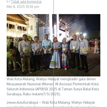
Tidak ada komentar
Mei 8, 2025
10:36 pm
Wali Kota Malang, Wahyu Hidayat menghadiri gala dinner
Musyawarah Nasional (Munas) VII Asosiasi Pemerintah Kota
Seluruh Indonesia (APEKSI) 2025 di Taman Surya Balai Kota
Surabaya, Rabu malam(7/5/2025).
Jnews.Kota
Surabaya – Wali Kota Malang, Wahyu Hidayat