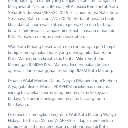
menghadiri gala dinner yang menjadi salah satu rangkaian
Musyawarah Nasional (Munas) VII Asosiasi Pemerintah Kota
Seluruh Indonesia (APEKSI) 2025 di Taman Surya Balai Kota
Surabaya, Rabu malam(7/5/2025). Berbalut busana batik
khas daerah, para wali kota dan perwakilan dari berbagai
kota di Indonesia ini tampak menikmati suasana malam di
Kota Pahlawan dengan penuh keakraban.
Wali Kota Malang beserta istri dan rombongan pun tampil
kompak mengenakan batik yang menggambarkan Balai
Kota Malang buah kreativitas Usaha Mikro, Kecil dan
Menengah (UMKM) Kota Malang. Ini merupakan bentuk
apresiasi dan kebanggaan terhadap UMKM Kota Malang.
Dihadiri Wakil Menteri Dalam Negeri (Wamendagri) RI Bima
Arya, gala dinner Munas VII APEKSI ini dikemas menarik,
diiringi beraneka hiburan yang menampilkan kekayaan
budaya Nusantara, hingga penampilan bintang tamu
Krisdayanti.
Ditemui usai mengikuti kegiatan, Wali Kota Malang Wahyu
Hidayat berharap Munas VII APEKSI ini dapat memberikan
dampak positif dan mendukung pembangunan di Kota