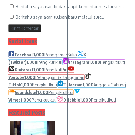
Beritahu saya akan tindak lanjut komentar melalui surel.
Beritahu saya akan tulisan baru melalui surel.
Social Icons
Facebook
1,000
Penggemar
Suka
X
(Twitter)
1,000
Pengikut
Ikuti
Instagram
1,000
Pengikut
Ikuti
Pinterest
1,000
Pengikut
Pin
Youtube
1,000
Pelanggan
Berlangganan
Tiktok
1,000
Pengikut
Ikuti
Telegram
1,000
Anggota
Gabung
Soundcloud
1,000
Pengikut
Ikuti
Vimeo
1,000
Pengikut
Ikuti
Dribbble
1,000
Pengikut
Ikuti
Featured Posts