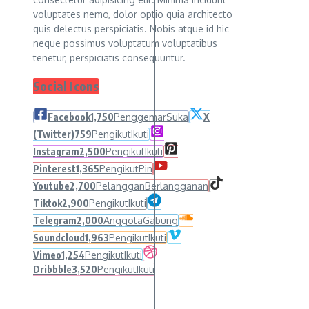
voluptates nemo, dolor optio quia architecto
quis delectus perspiciatis. Nobis atque id hic
neque possimus voluptatum voluptatibus
tenetur, perspiciatis consequuntur.
Social Icons
Facebook
1,750
Penggemar
Suka
X
(Twitter)
759
Pengikut
Ikuti
Instagram
2,500
Pengikut
Ikuti
Pinterest
1,365
Pengikut
Pin
Youtube
2,700
Pelanggan
Berlangganan
Tiktok
2,900
Pengikut
Ikuti
Telegram
2,000
Anggota
Gabung
Soundcloud
1,963
Pengikut
Ikuti
Vimeo
1,254
Pengikut
Ikuti
Dribbble
3,520
Pengikut
Ikuti