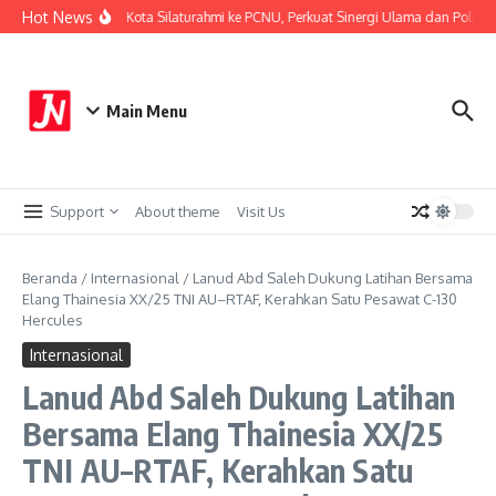
Lewati ke konten
Hot News
Kapolresta Malang Kota Silaturahmi ke PCNU, Perkuat Sinergi Ulama dan Polri Ja
Main Menu
Support
About theme
Visit Us
Beranda
/
Internasional
/
Lanud Abd Saleh Dukung Latihan Bersama
Elang Thainesia XX/25 TNI AU–RTAF, Kerahkan Satu Pesawat C-130
Hercules
Internasional
Lanud Abd Saleh Dukung Latihan
Bersama Elang Thainesia XX/25
TNI AU–RTAF, Kerahkan Satu