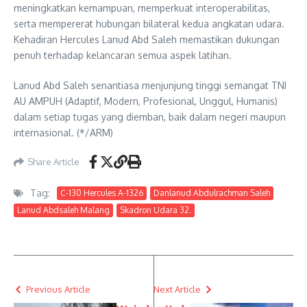
meningkatkan kemampuan, memperkuat interoperabilitas,
serta mempererat hubungan bilateral kedua angkatan udara.
Kehadiran Hercules Lanud Abd Saleh memastikan dukungan
penuh terhadap kelancaran semua aspek latihan.
Lanud Abd Saleh senantiasa menjunjung tinggi semangat TNI
AU AMPUH (Adaptif, Modern, Profesional, Unggul, Humanis)
dalam setiap tugas yang diemban, baik dalam negeri maupun
internasional. (*/ARM)
Share Article
Tag:
C-130 Hercules A-1326
Danlanud Abdulrachman Saleh
Lanud Abdsaleh Malang
Skadron Udara 32.
Previous Article
Next Article