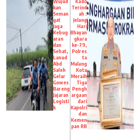
Wujud
Kado
kan
Terind
Seman
ah :
gat
Jelang
Jaga
Hari
Kebug
Bhayan
aran
gkara
dan
ke-79,
Sehat,
Polres
Lanud
ta
Abd
Malang
Saleh
Kota
Gelar
Meraih
Gowes
Tiga
Bareng
Pengh
Jajaran
argaan
Logisti
dari
k
Kapolri
dan
Kemen
pan RB